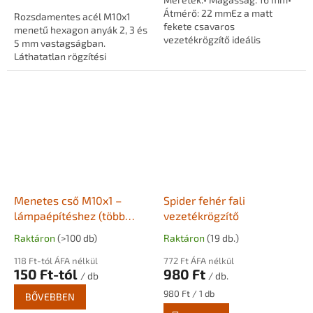
Átmérő: 22 mmEz a matt
Rozsdamentes acél M10x1
fekete csavaros
menetű hexagon anyák 2, 3 és
vezetékrögzítő ideális
5 mm vastagságban.
választás dekoratív vezetékek
Láthatatlan rögzítési
falon kívüli rögzítéséhez. A
pontokhoz, menetes
rögzítő alumíniumból
szárakhoz, csövekhez és
készült,...
lámpaépítési alkatrészekhez.
Menetes cső M10x1 –
Spider fehér fali
lámpaépítéshez (több
vezetékrögzítő
méretben)
Raktáron
(>100 db)
Raktáron
(19 db.)
118 Ft-tól ÁFA nélkül
772 Ft ÁFA nélkül
150 Ft-tól
980 Ft
/ db
/ db.
Egységár:
980 Ft / 1 db
BŐVEBBEN