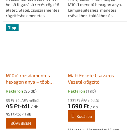
belső fogazású recés rögzítő
M10x1 menetű hexagon anya.
alátét. Stabil, csúszásmentes
Lámpaépítéshez, menetes
rögzítéshez menetes
csövekhez, toldókhoz és
szárakhoz, csövekhez és
rögzítőelemekhez.
lámpaépítési alkatrészekhez.
Tipp
M10x1 rozsdamentes
Matt Fekete Csavaros
hexagon anya – több
Vezetékrögzítő
méretben
Raktáron
(95 db)
Raktáron
(1 db)
35 Ft-tól ÁFA nélkül
1 331 Ft ÁFA nélkül
45 Ft-tól
1 690 Ft
/ db
/ db
Egységár:
45 Ft-tól / 1 db
Kosárba
BŐVEBBEN
Méretek:• Magasság: 16 mm•