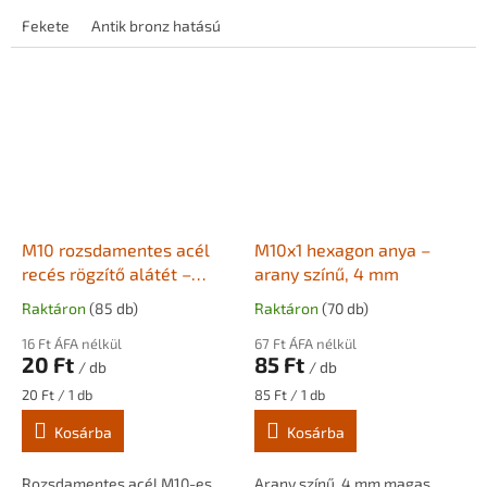
szárak irányának
vezetékek falon kívüli
beállításához. A vezeték
Fekete
Antik bronz hatású
Antik vörösréz
Antik sárgaréz h
rögzítéséhez. A rögzítő
átvezethető rajta,...
alumíniumból készült,...
M10 rozsdamentes acél
M10x1 hexagon anya –
recés rögzítő alátét –
arany színű, 4 mm
belső fogazású
Raktáron
(85 db)
Raktáron
(70 db)
16 Ft ÁFA nélkül
67 Ft ÁFA nélkül
20 Ft
85 Ft
/ db
/ db
Egységár:
Egységár:
20 Ft / 1 db
85 Ft / 1 db
Kosárba
Kosárba
Rozsdamentes acél M10-es,
Arany színű, 4 mm magas