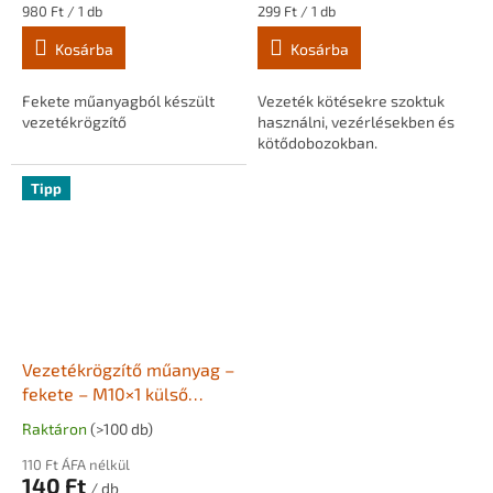
Egységár:
Egységár:
980 Ft / 1 db
299 Ft / 1 db
Kosárba
Kosárba
Fekete műanyagból készült
Vezeték kötésekre szoktuk
vezetékrögzítő
használni, vezérlésekben és
kötődobozokban.
Tipp
Vezetékrögzítő műanyag –
fekete – M10×1 külső
menettel
Raktáron
(>100 db)
110 Ft ÁFA nélkül
140 Ft
/ db