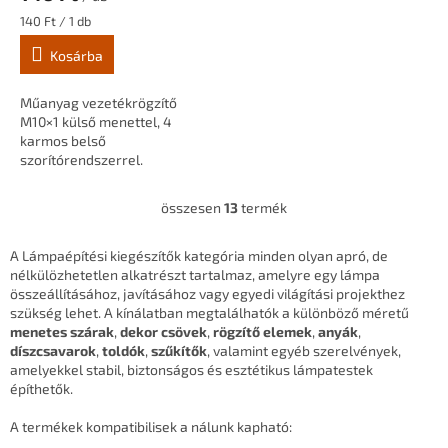
Egységár:
140 Ft / 1 db
Kosárba
Műanyag vezetékrögzítő
M10×1 külső menettel, 4
karmos belső
szorítórendszerrel.
Foglalatokhoz, mennyezeti
takarókhoz és M10-es
összesen
13
termék
L
menetes furatokhoz
i
használható. Több színben...
s
A Lámpaépítési kiegészítők kategória minden olyan apró, de
t
nélkülözhetetlen alkatrészt tartalmaz, amelyre egy lámpa
a
összeállításához, javításához vagy egyedi világítási projekthez
i
szükség lehet. A kínálatban megtalálhatók a különböző méretű
r
menetes szárak
,
dekor csövek
,
rögzítő elemek
,
anyák
,
á
díszcsavarok
,
toldók
,
szűkítők
, valamint egyéb szerelvények,
n
amelyekkel stabil, biztonságos és esztétikus lámpatestek
y
építhetők.
í
t
A termékek kompatibilisek a nálunk kapható:
á