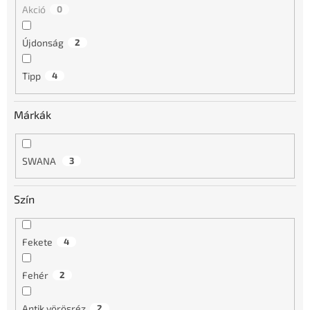
s
Akció
0
e
Újdonság
2
Tipp
4
Márkák
SWANA
3
Szín
Fekete
4
Fehér
2
Antik vörösréz
2