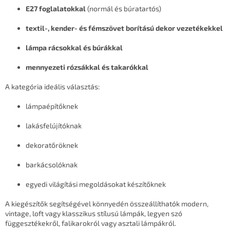
s
E27 foglalatokkal
(normál és búratartós)
e
l
textil-, kender- és fémszövet borítású dekor vezetékekkel
e
m
lámpa rácsokkal és búrákkal
e
i
mennyezeti rózsákkal és takarókkal
A kategória ideális választás:
lámpaépítőknek
lakásfelújítóknak
dekoratőröknek
barkácsolóknak
egyedi világítási megoldásokat készítőknek
A kiegészítők segítségével könnyedén összeállíthatók modern,
vintage, loft vagy klasszikus stílusú lámpák, legyen szó
függesztékekről, falikarokról vagy asztali lámpákról.