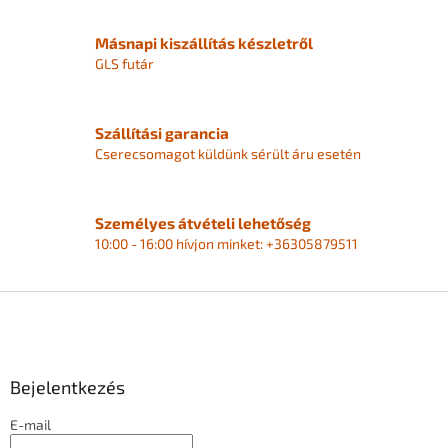
Másnapi kiszállítás készletről
GLS futár
Szállítási garancia
Cserecsomagot küldünk sérült áru esetén
Személyes átvételi lehetőség
10:00 - 16:00 hívjon minket: +36305879511
L
á
b
l
Bejelentkezés
é
c
E-mail