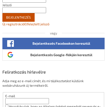
Jelszó
BEJELENTKEZÉS
Új regisztráció
Elfelejtett jelszó
vagy
Bejelentkezés Facebookon keresztül
Bejelentkezés Google-fiókján keresztül
Feliratkozás hírlevélre
Adja meg az e-mail címét, és mi tájékoztatást küldünk
webáruházunk új termékeiről.
E-mail
Hozzájárulok, hogy az általam önként megadott nevem és e-