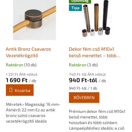
Újdonság
e
Tipp
r
m
é
k
e
k
l
Antik Bronz Csavaros
Dekor fém cső M10x1
i
Vezetékrögzítő
belső menettel – több
s
színben és hosszban
Raktáron
(10 db)
Raktáron
(3 db)
t
á
1 331 Ft ÁFA nélkül
740 Ft-tól ÁFA nélkül
1 690 Ft
940 Ft-tól
j
/ db
/ db
a
Egységár:
940 Ft-tól / 1 db
Kosárba
BŐVEBBEN
Méretek:• Magasság: 16 mm•
Átmérő: 22 mm Ez az antik
Prémium dekor fém cső M10x1
bronz színű csavaros
belső menettel, több
vezetékrögzítő ideális
hosszban és több színben.
választás dekoratív vezetékek
Lámpaépítéshez ideális: a cső