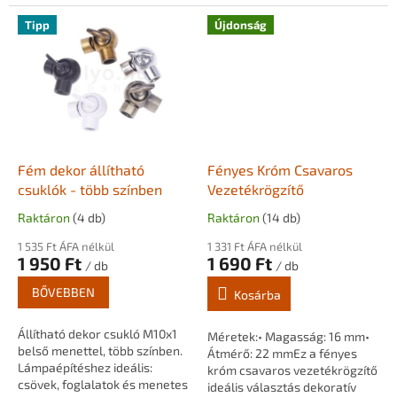
falon kívüli rögzítéséhez. A
belsejében biztonságosan
rögzítő alumíniumból...
elvezethető az elektromos
Tipp
Újdonság
vezeték, miközben...
Fém dekor állítható
Fényes Króm Csavaros
csuklók - több színben
Vezetékrögzítő
Raktáron
(4 db)
Raktáron
(14 db)
1 535 Ft ÁFA nélkül
1 331 Ft ÁFA nélkül
1 950 Ft
1 690 Ft
/ db
/ db
BŐVEBBEN
Kosárba
Állítható dekor csukló M10x1
Méretek:• Magasság: 16 mm•
belső menettel, több színben.
Átmérő: 22 mmEz a fényes
Lámpaépítéshez ideális:
króm csavaros vezetékrögzítő
csövek, foglalatok és menetes
ideális választás dekoratív