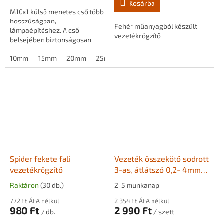
Kosárba
M10x1 külső menetes cső több
hosszúságban,
Fehér műanyagból készült
lámpaépítéshez. A cső
vezetékrögzítő
belsejében biztonságosan
elvezethető az elektromos
vezeték, miközben stabil
10mm
15mm
20mm
25mm
30mm
35mm
40mm
4
rögzítést biztosít
foglalatokhoz,...
Spider fekete fali
Vezeték összekötő sodrott
vezetékrögzítő
3-as, átlátszó 0,2- 4mm2
(10db)
Raktáron
(30 db.)
2-5 munkanap
772 Ft ÁFA nélkül
2 354 Ft ÁFA nélkül
980 Ft
2 990 Ft
/ db.
/ szett