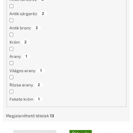
Antik sárgaréz
2
Antik bronz
2
Króm
2
Arany
1
Világos arany
1
Rózsa arany
2
Fekete króm
1
Megjeleníthető tételek
13
T