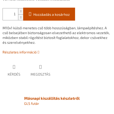
Hozzáadás a kosárhoz
M10x1
külső
menetes
cső
több
hosszúságban,
lámpaépítéshez.
A
cső
belsejében
biztonságosan
elvezethető
az
elektromos
vezeték,
miközben
stabil
rögzítést
biztosít
foglalatokhoz,
dekor
csövekhez
és
szerelvényekhez.
Részletes információ
KÉRDÉS
MEGOSZTÁS
Másnapi kiszállítás készletről
GLS futár