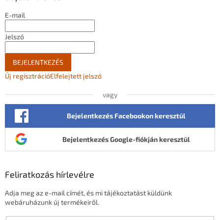
c
E-mail
Jelszó
BEJELENTKEZÉS
Új regisztráció
Elfelejtett jelszó
vagy
Bejelentkezés Facebookon keresztül
Bejelentkezés Google-fiókján keresztül
Feliratkozás hírlevélre
Adja meg az e-mail címét, és mi tájékoztatást küldünk
webáruházunk új termékeiről.