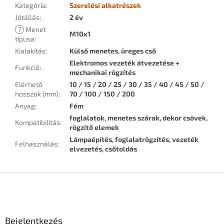
Kategória
:
Szerelési alkatrészek
Jótállás
:
2 év
?
Menet
M10x1
típusa
:
Kialakítás
:
Külső menetes, üreges cső
Elektromos vezeték átvezetése +
Funkció
:
mechanikai rögzítés
Elérhető
10 / 15 / 20 / 25 / 30 / 35 / 40 / 45 / 50 /
hosszok (mm)
:
70 / 100 / 150 / 200
Anyag
:
Fém
foglalatok, menetes szárak, dekor csövek,
Kompatibilitás
:
rögzítő elemek
Lámpaépítés, foglalatrögzítés, vezeték
Felhasználás
:
elvezetés, csőtoldás
L
á
b
l
Bejelentkezés
é