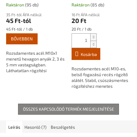
méretben
belső fogazású
Raktáron
(95 db)
Raktáron
(85 db)
35 Ft-tól ÁFA nélkül
16 Ft ÁFA nélkül
45 Ft-tól
20 Ft
Egységár:
Egységár:
45 Ft-tól / 1 db
20 Ft / 1 db
BŐVEBBEN
Rozsdamentes acél M10x1
Kosárba
menetű hexagon anyák 2, 3 és
5 mm vastagságban.
Rozsdamentes acél M10-es,
Láthatatlan rögzítési
belső fogazású recés rögzítő
pontokhoz, menetes
alátét. Stabil, csúszásmentes
szárakhoz, csövekhez és
rögzítéshez menetes
lámpaépítési alkatrészekhez.
szárakhoz, csövekhez és
lámpaépítési alkatrészekhez.
ÖSSZES KAPCSOLÓDÓ TERMÉK MEGJELENÍTÉSE
Leírás
Hasonló (7)
Beszélgetés