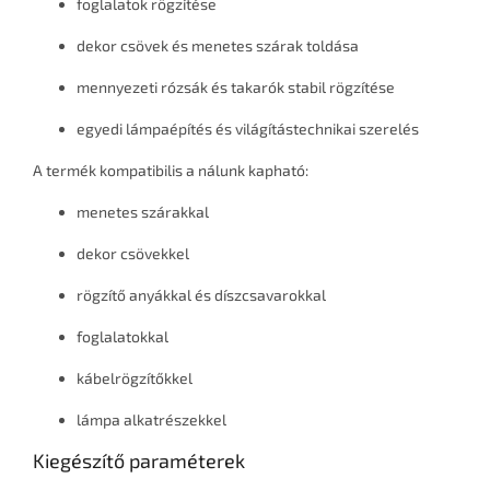
foglalatok rögzítése
dekor csövek és menetes szárak toldása
mennyezeti rózsák és takarók stabil rögzítése
egyedi lámpaépítés és világítástechnikai szerelés
A termék kompatibilis a nálunk kapható:
menetes szárakkal
dekor csövekkel
rögzítő anyákkal és díszcsavarokkal
foglalatokkal
kábelrögzítőkkel
lámpa alkatrészekkel
Kiegészítő paraméterek