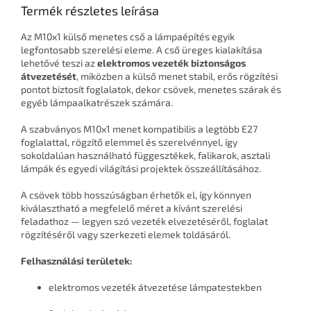
Termék részletes leírása
Az M10x1 külső menetes cső a lámpaépítés egyik
legfontosabb szerelési eleme. A cső üreges kialakítása
lehetővé teszi az
elektromos vezeték biztonságos
átvezetését
, miközben a külső menet stabil, erős rögzítési
pontot biztosít foglalatok, dekor csövek, menetes szárak és
egyéb lámpaalkatrészek számára.
A szabványos M10x1 menet kompatibilis a legtöbb E27
foglalattal, rögzítő elemmel és szerelvénnyel, így
sokoldalúan használható függesztékek, falikarok, asztali
lámpák és egyedi világítási projektek összeállításához.
A csövek több hosszúságban érhetők el, így könnyen
kiválasztható a megfelelő méret a kívánt szerelési
feladathoz — legyen szó vezeték elvezetéséről, foglalat
rögzítéséről vagy szerkezeti elemek toldásáról.
Felhasználási területek:
elektromos vezeték átvezetése lámpatestekben