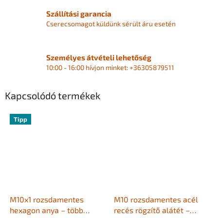
Szállítási garancia
Cserecsomagot küldünk sérült áru esetén
Személyes átvételi lehetőség
10:00 - 16:00 hívjon minket: +36305879511
Kapcsolódó termékek
Tipp
M10x1 rozsdamentes
M10 rozsdamentes acél
hexagon anya – több
recés rögzítő alátét –