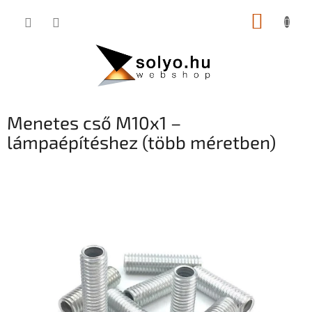
Ugrás
KOSÁR
a
fő
tartalomhoz
Menetes cső M10x1 –
lámpaépítéshez (több méretben)