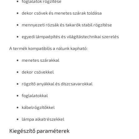
foglalatok rögzítése
dekor csövek és menetes szárak toldása
mennyezeti rózsák és takarók stabil rögzítése
egyedi lámpaépítés és világítástechnikai szerelés
A termék kompatibilis a nálunk kapható:
menetes szárakkal
dekor csövekkel
rögzítő anyákkal és díszcsavarokkal
foglalatokkal
kábelrögzítőkkel
lámpa alkatrészekkel
Kiegészítő paraméterek