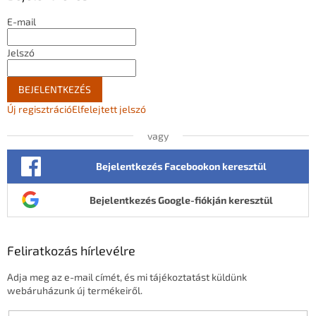
c
E-mail
Jelszó
BEJELENTKEZÉS
Új regisztráció
Elfelejtett jelszó
vagy
Bejelentkezés Facebookon keresztül
Bejelentkezés Google-fiókján keresztül
Feliratkozás hírlevélre
Adja meg az e-mail címét, és mi tájékoztatást küldünk
webáruházunk új termékeiről.