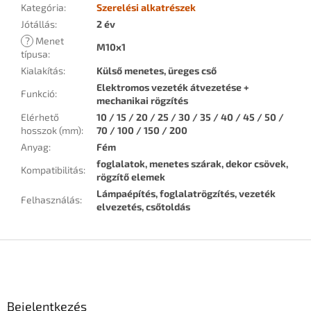
Kategória
:
Szerelési alkatrészek
Jótállás
:
2 év
?
Menet
M10x1
típusa
:
Kialakítás
:
Külső menetes, üreges cső
Elektromos vezeték átvezetése +
Funkció
:
mechanikai rögzítés
Elérhető
10 / 15 / 20 / 25 / 30 / 35 / 40 / 45 / 50 /
hosszok (mm)
:
70 / 100 / 150 / 200
Anyag
:
Fém
foglalatok, menetes szárak, dekor csövek,
Kompatibilitás
:
rögzítő elemek
Lámpaépítés, foglalatrögzítés, vezeték
Felhasználás
:
elvezetés, csőtoldás
L
á
b
l
Bejelentkezés
é