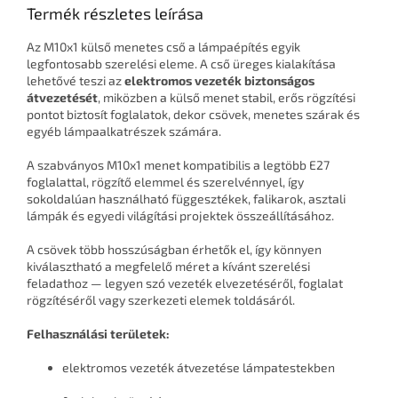
Termék részletes leírása
Az M10x1 külső menetes cső a lámpaépítés egyik
legfontosabb szerelési eleme. A cső üreges kialakítása
lehetővé teszi az
elektromos vezeték biztonságos
átvezetését
, miközben a külső menet stabil, erős rögzítési
pontot biztosít foglalatok, dekor csövek, menetes szárak és
egyéb lámpaalkatrészek számára.
A szabványos M10x1 menet kompatibilis a legtöbb E27
foglalattal, rögzítő elemmel és szerelvénnyel, így
sokoldalúan használható függesztékek, falikarok, asztali
lámpák és egyedi világítási projektek összeállításához.
A csövek több hosszúságban érhetők el, így könnyen
kiválasztható a megfelelő méret a kívánt szerelési
feladathoz — legyen szó vezeték elvezetéséről, foglalat
rögzítéséről vagy szerkezeti elemek toldásáról.
Felhasználási területek:
elektromos vezeték átvezetése lámpatestekben