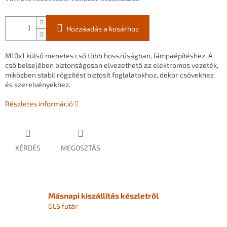
Hozzáadás a kosárhoz
M10x1
külső
menetes
cső
több
hosszúságban,
lámpaépítéshez.
A
cső
belsejében
biztonságosan
elvezethető
az
elektromos
vezeték,
miközben
stabil
rögzítést
biztosít
foglalatokhoz,
dekor
csövekhez
és
szerelvényekhez.
Részletes információ
KÉRDÉS
MEGOSZTÁS
Másnapi kiszállítás készletről
GLS futár