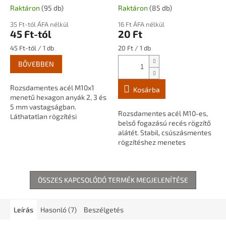
méretben
belső fogazású
Raktáron
(95 db)
Raktáron
(85 db)
35 Ft-tól ÁFA nélkül
16 Ft ÁFA nélkül
45 Ft-tól
20 Ft
Egységár:
Egységár:
45 Ft-tól / 1 db
20 Ft / 1 db
BŐVEBBEN
Rozsdamentes acél M10x1
Kosárba
menetű hexagon anyák 2, 3 és
5 mm vastagságban.
Rozsdamentes acél M10-es,
Láthatatlan rögzítési
belső fogazású recés rögzítő
pontokhoz, menetes
alátét. Stabil, csúszásmentes
szárakhoz, csövekhez és
rögzítéshez menetes
lámpaépítési alkatrészekhez.
szárakhoz, csövekhez és
lámpaépítési alkatrészekhez.
ÖSSZES KAPCSOLÓDÓ TERMÉK MEGJELENÍTÉSE
Leírás
Hasonló (7)
Beszélgetés