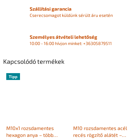
Szállítási garancia
Cserecsomagot küldünk sérült áru esetén
Személyes átvételi lehetőség
10:00 - 16:00 hívjon minket: +36305879511
Kapcsolódó termékek
Tipp
M10x1 rozsdamentes
M10 rozsdamentes acél
hexagon anya – több
recés rögzítő alátét –