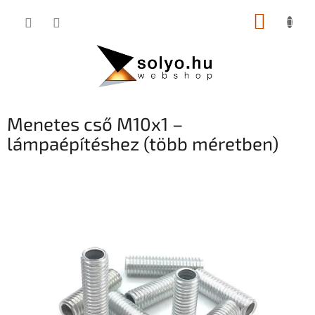
Ugrás
KOSÁR
a
fő
tartalomhoz
Menetes cső M10x1 –
lámpaépítéshez (több méretben)