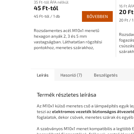
35 Ft-tól ÁFA nélkül
16 Ft ÁF
45 Ft-tól
20 Ft
Egységár:
45 Ft-tól / 1 db
BŐVEBBEN
Egységár
20 Ft / 1
Rozsdamentes acél M10x1 menetű
Rozsdam
hexagon anyák 2, 3 és 5 mm
fogazású
vastagságban. Láthatatlan rögzítési
csúszás
pontokhoz, menetes szárakhoz,
szárakh
csövekhez és lámpaépítési
alkatré
alkatrészekhez.
Leírás
Hasonló (7)
Beszélgetés
Termék részletes leírása
Az M10x1 külső menetes cső a lámpaépítés egyik le
teszi az
elektromos vezeték biztonságos átvezet
foglalatok, dekor csövek, menetes szárak és egyé
A szabványos M10x1 menet kompatibilis a legtöbb E2