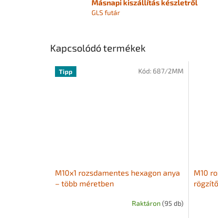
Másnapi kiszállítás készletről
GLS futár
Kapcsolódó termékek
Kód:
687/2MM
Tipp
M10x1 rozsdamentes hexagon anya
M10 ro
– több méretben
rögzít
Raktáron
(95 db)