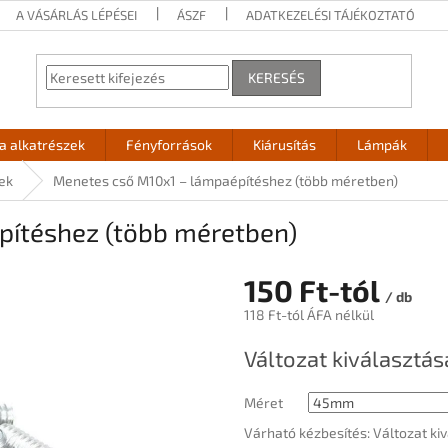
A VÁSÁRLÁS LÉPÉSEI
ÁSZF
ADATKEZELÉSI TÁJÉKOZTATÓ
KERESÉS
 alkatrészek
Fényforrások
Kiárusítás
Lámpák
ek
Menetes cső M10x1 – lámpaépítéshez (több méretben)
pítéshez (több méretben)
150 Ft
-tól
/ db
118 Ft
-tól ÁFA nélkül
Egységár:
Változat kiválasztás
Méret
Várható kézbesítés:
Változat ki