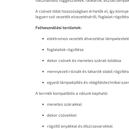
használható függesztékek, falikarok, asztali lámpák
A csövek több hosszúságban érhetők el, így könnye
legyen szó vezeték elvezetéséről, foglalat rögzítés
Felhasználási területek:
elektromos vezeték átvezetése lámpateste
foglalatok rögzítése
dekor csövek és menetes szárak toldása
mennyezeti rózsák és takarók stabil rögzítés
egyedi lámpaépítés és világítástechnikai sze
A termék kompatibilis a nálunk kapható:
menetes szárakkal
dekor csövekkel
rögzítő anyákkal és díszcsavarokkal