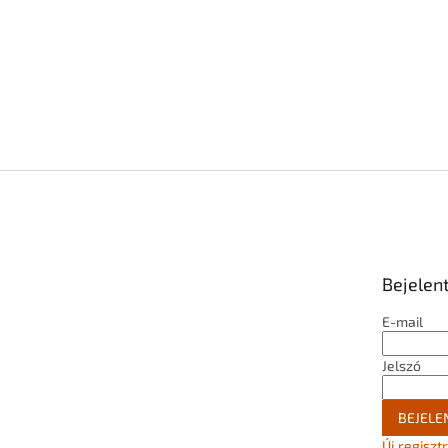
Bejelen
E-mail
Jelszó
BEJELE
Új regiszt