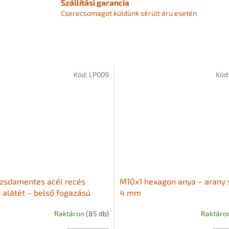
Szállítási garancia
Cserecsomagot küldünk sérült áru esetén
Kód:
LP009
Kód
zsdamentes acél recés
M10x1 hexagon anya – arany 
ő alátét – belső fogazású
4 mm
Raktáron
(85 db)
Raktáro