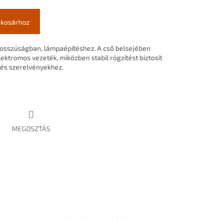
 kosárhoz
osszúságban,
lámpaépítéshez.
A
cső
belsejében
lektromos
vezeték,
miközben
stabil
rögzítést
biztosít
és
szerelvényekhez.
MEGOSZTÁS