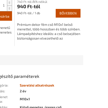
740 Ft-tól ÁFA nélkül
940 Ft-tól
Egységár:
940 Ft-tól / 1 db
BŐVEBBEN
osárba
Prémium dekor fém cső M10x1 belső
menetű
menettel, több hosszban és több színben.
menetes
Lámpaépítéshez ideális: a cső belsejében
biztonságosan elvezethető az
elektromos vezeték, miközben...
gészítő paraméterek
gória
:
Szerelési alkatrészek
lás
:
2 év
enet
M10x1
sa
:
kítás
:
Külső menetes, üreges cső