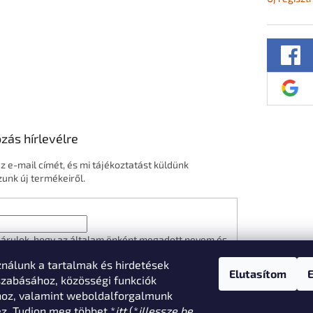
ozás hírlevélre
z e-mail címét, és mi tájékoztatást küldünk
nk új termékeiről.
árulok, hogy az általam önként megadott nevem és
ímem felhasználásával a(z)
*cég neve
részemre e-
ználunk a tartalmak és hirdetések
n hírleveleket, ajánlatokat küldjön. Kijelentem, hogy
Elutasítom
zelési tájékoztatót
elolvastam. Megértettem, hogy
zabásához, közösségi funkciók
árulásom bármikor visszavonhatom.
hoz, valamint weboldalforgalmunk
. Tudjon meg többet *
itt
(*
illessze be
ATKOZÁS