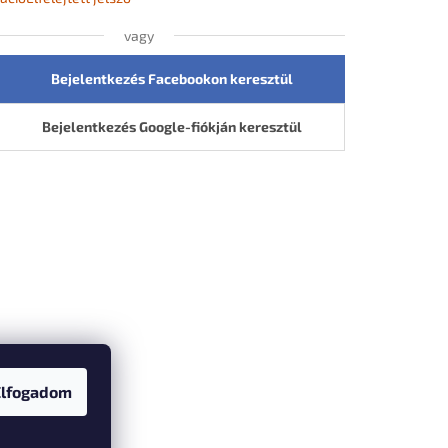
vagy
Bejelentkezés Facebookon keresztül
Bejelentkezés Google-fiókján keresztül
Elfogadom