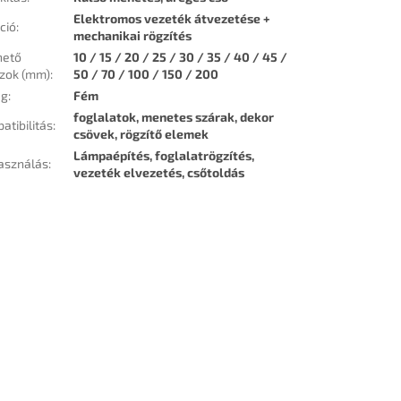
Elektromos vezeték átvezetése +
ció
:
mechanikai rögzítés
hető
10 / 15 / 20 / 25 / 30 / 35 / 40 / 45 /
zok (mm)
:
50 / 70 / 100 / 150 / 200
ag
:
Fém
foglalatok, menetes szárak, dekor
atibilitás
:
csövek, rögzítő elemek
Lámpaépítés, foglalatrögzítés,
asználás
:
vezeték elvezetés, csőtoldás