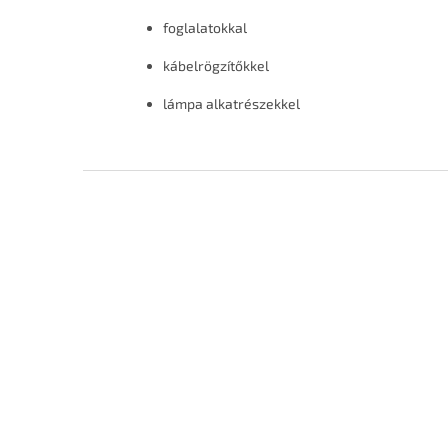
foglalatokkal
kábelrögzítőkkel
lámpa alkatrészekkel
L
á
b
l
é
c