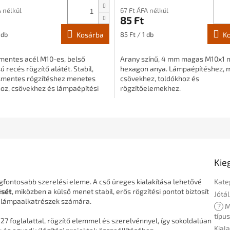
A nélkül
67 Ft ÁFA nélkül
85 Ft
:
Egységár:
 db
Kosárba
85 Ft / 1 db
K
entes acél M10-es, belső
Arany színű, 4 mm magas M10x1 
 recés rögzítő alátét. Stabil,
hexagon anya. Lámpaépítéshez, 
mentes rögzítéshez menetes
csövekhez, toldókhoz és
oz, csövekhez és lámpaépítési
rögzítőelemekhez.
szekhez.
Kie
gfontosabb szerelési eleme. A cső üreges kialakítása lehetővé
Kate
ését
, miközben a külső menet stabil, erős rögzítési pontot biztosít
Jótál
b lámpaalkatrészek számára.
?
M
típu
7 foglalattal, rögzítő elemmel és szerelvénnyel, így sokoldalúan
Kiala