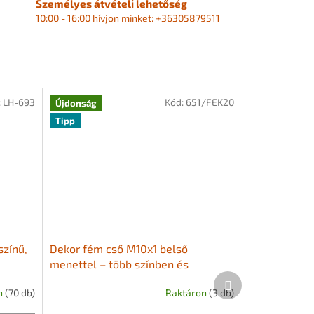
Személyes átvételi lehetőség
10:00 - 16:00 hívjon minket: +36305879511
:
LH-693
Kód:
651/FEK20
Újdonság
Tipp
színű,
Dekor fém cső M10x1 belső
menettel – több színben és
Következő
hosszban
termék
n
(70 db)
Raktáron
(3 db)