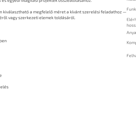
 és egyedi világítási projektek összeállításához.
Funk
n kiválasztható a megfelelő méret a kívánt szerelési feladathoz —
éről vagy szerkezeti elemek toldásáról.
Elér
hoss
Any
kben
Komp
Felh
e
relés