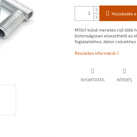
Hozzáadás a
M10x1
külső
menetes
cső
több
h
biztonságosan
elvezethető
az
e
foglalatokhoz,
dekor
csövekhez
Részletes információ
NYOMTATÁS
KÉRDÉS