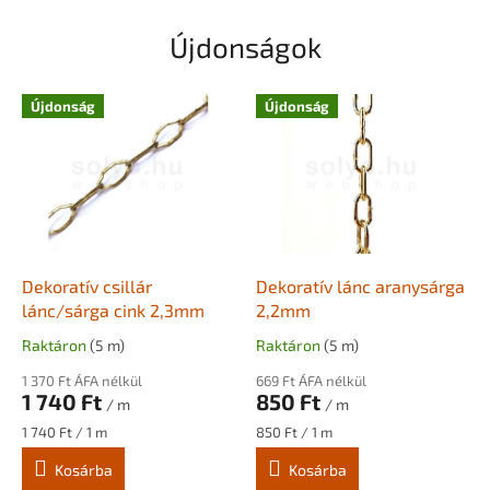
z
Újdonságok
s
o
l
Újdonság
Újdonság
y
o
.
h
u
Dekoratív csillár
Dekoratív lánc aranysárga
w
lánc/sárga cink 2,3mm
2,2mm
e
Raktáron
(5 m)
Raktáron
(5 m)
b
á
1 370 Ft ÁFA nélkül
669 Ft ÁFA nélkül
1 740 Ft
850 Ft
/ m
/ m
r
Egységár:
Egységár:
1 740 Ft / 1 m
850 Ft / 1 m
u
Kosárba
Kosárba
h