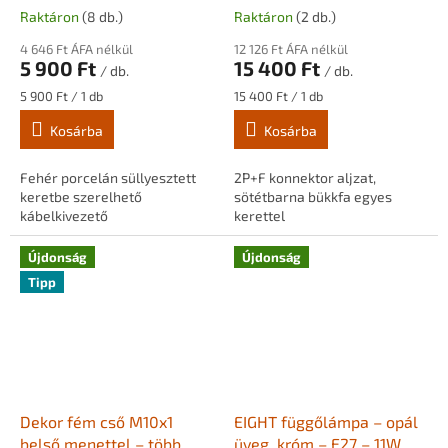
sötét fakerettel
Raktáron
(8 db.)
Raktáron
(2 db.)
4 646 Ft ÁFA nélkül
12 126 Ft ÁFA nélkül
5 900 Ft
15 400 Ft
/ db.
/ db.
Egységár:
Egységár:
5 900 Ft / 1 db
15 400 Ft / 1 db
Kosárba
Kosárba
Fehér porcelán süllyesztett
2P+F konnektor aljzat,
keretbe szerelhető
sötétbarna bükkfa egyes
kábelkivezető
kerettel
Újdonság
Újdonság
Tipp
Dekor fém cső M10x1
EIGHT függőlámpa – opál
belső menettel – több
üveg, króm – E27 – 11W