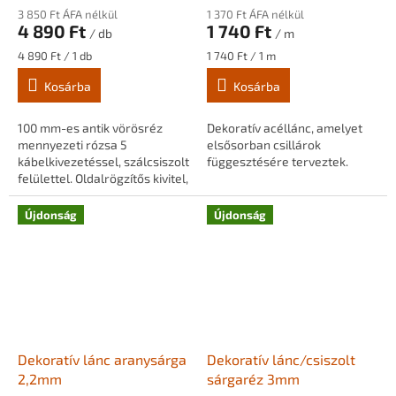
3 850 Ft ÁFA nélkül
1 370 Ft ÁFA nélkül
4 890 Ft
1 740 Ft
/ db
/ m
Egységár:
Egységár:
4 890 Ft / 1 db
1 740 Ft / 1 m
Kosárba
Kosárba
100 mm-es antik vörösréz
Dekoratív acéllánc, amelyet
mennyezeti rózsa 5
elsősorban csillárok
kábelkivezetéssel, szálcsiszolt
függesztésére terveztek.
felülettel. Oldalrögzítős kivitel,
függesztékek és többágú
lámpák szereléséhez.
Újdonság
Újdonság
Dekoratív lánc aranysárga
Dekoratív lánc/csiszolt
2,2mm
sárgaréz 3mm