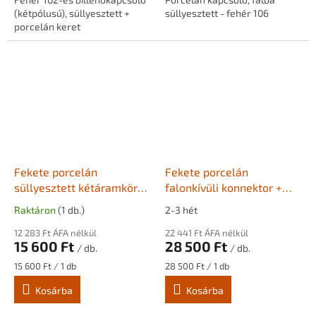
(kétpólusú), süllyesztett +
süllyesztett - fehér 106
porcelán keret
Fekete porcelán
Fekete porcelán
süllyesztett kétáramkörös
falonkívüli konnektor +
billenő kapcsoló + keret
fekete forgókapcsoló
Raktáron
(1 db.)
2-3 hét
sötét kettes fa
12 283 Ft ÁFA nélkül
sorolókerettel
22 441 Ft ÁFA nélkül
15 600 Ft
28 500 Ft
/ db.
/ db.
Egységár:
Egységár:
15 600 Ft / 1 db
28 500 Ft / 1 db
Kosárba
Kosárba