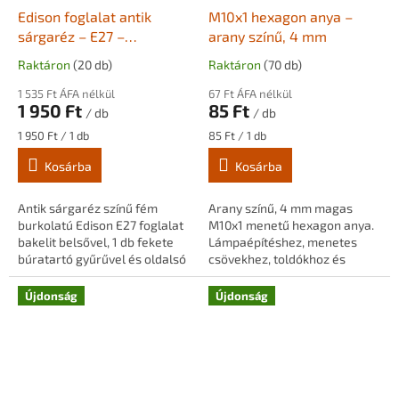
Edison foglalat antik
M10x1 hexagon anya –
sárgaréz – E27 –
arany színű, 4 mm
búratartós, fém
Raktáron
(20 db)
Raktáron
(70 db)
burkolattal
1 535 Ft ÁFA nélkül
67 Ft ÁFA nélkül
1 950 Ft
85 Ft
/ db
/ db
Egységár:
Egységár:
1 950 Ft / 1 db
85 Ft / 1 db
Kosárba
Kosárba
Antik sárgaréz színű fém
Arany színű, 4 mm magas
burkolatú Edison E27 foglalat
M10x1 menetű hexagon anya.
bakelit belsővel, 1 db fekete
Lámpaépítéshez, menetes
búratartó gyűrűvel és oldalsó
csövekhez, toldókhoz és
csavaros kábelrögzítővel.
rögzítőelemekhez.
M10×1 menetes csővel
Újdonság
Újdonság
szerelve....