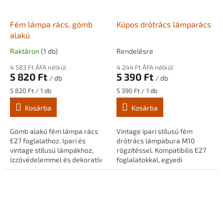
Fém lámpa rács, gömb
Kúpos drótrács lámparács
alakú
Raktáron
(1 db)
Rendelésre
4 583 Ft ÁFA nélkül
4 244 Ft ÁFA nélkül
5 820 Ft
5 390 Ft
/ db
/ db
Egységár:
Egységár:
5 820 Ft / 1 db
5 390 Ft / 1 db
Kosárba
Kosárba
Gömb alakú fém lámpa rács
Vintage ipari stílusú fém
E27 foglalathoz. Ipari és
drótrács lámpabura M10
vintage stílusú lámpákhoz,
rögzítéssel. Kompatibilis E27
izzóvédelemmel és dekoratív
foglalatokkal, egyedi
megjelenéssel. Könnyen
lámpaépítéshez,
felszerelhető függesztékekre
függesztékekhez és
és egyedi...
dekorációs projektekhez.
Tartós, masszív...