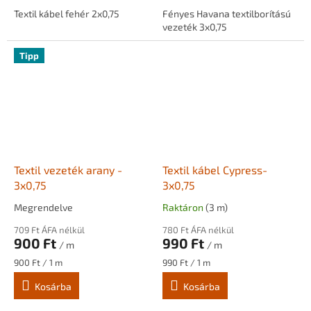
Textil kábel fehér 2x0,75
Fényes Havana textilborítású
vezeték 3x0,75
Tipp
Textil vezeték arany -
Textil kábel Cypress-
3x0,75
3x0,75
Megrendelve
Raktáron
(3 m)
709 Ft ÁFA nélkül
780 Ft ÁFA nélkül
900 Ft
990 Ft
/ m
/ m
Egységár:
Egységár:
900 Ft / 1 m
990 Ft / 1 m
Kosárba
Kosárba