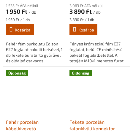
1 535 Ft ÁFA nélkül
3 063 Ft ÁFA nélkül
1 950 Ft
3 890 Ft
/ db
/ db
Egységár:
Egységár:
1 950 Ft / 1 db
3 890 Ft / 1 db
Kosárba
Kosárba
Fehér fém burkolatú Edison
Fényes króm színű fém E27
E27 foglalat bakelit belsővel, 1
foglalat, belül CE minősítésű
db fekete búratartó gyűrűvel
bakelit foglalatbetéttel. A
és oldalsó csavaros
tetején M10×1 menetes furat
kábelrögzítővel. M10×1
található műanyag
menetes csővel szerelve.
teherhordó vezetékrögzítővel.
Újdonság
Újdonság
Függesztékekhez és...
Függesztékekhez,...
Fehér porcelán
Fekete porcelán
kábelkivezető
falonkívüli konnektor