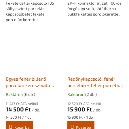
Fekete csillárkapcsoló 105
2P+F konnektor aljzat, 106-os
süllyesztett porcelán
forgókapcsoló, sötétbarna
kapcsolóbetét fekete
bükkfa kettes sorolókerettel
porcelán kerettel
Egyes fehér billenő
Redőnykapcsoló, fehér
porcelán keresztváltó
porcelán + fehér porcelán
kapcsoló, fehér kerettel
keret - BONOLO
Raktáron
(6 db.)
Raktáron
(2 db.)
11 417 Ft ÁFA nélkül
12 520 Ft ÁFA nélkül
14 500 Ft
15 900 Ft
/ db.
/ db.
Egységár:
Egységár:
14 500 Ft / 1 db
15 900 Ft / 1 db
Kosárba
Kosárba