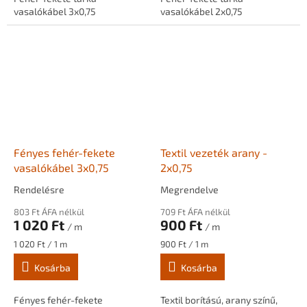
vasalókábel 3x0,75
vasalókábel 2x0,75
Fényes fehér-fekete
Textil vezeték arany -
vasalókábel 3x0,75
2x0,75
Rendelésre
Megrendelve
803 Ft ÁFA nélkül
709 Ft ÁFA nélkül
1 020 Ft
900 Ft
/ m
/ m
Egységár:
Egységár:
1 020 Ft / 1 m
900 Ft / 1 m
Kosárba
Kosárba
Fényes fehér-fekete
Textil borítású, arany színű,