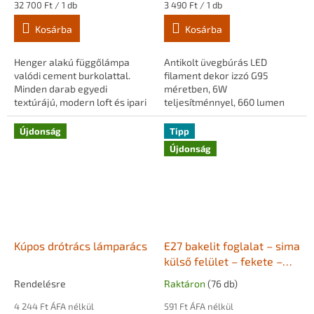
Egységár:
Egységár:
32 700 Ft / 1 db
3 490 Ft / 1 db
Kosárba
Kosárba
Henger alakú függőlámpa
Antikolt üvegbúrás LED
valódi cement burkolattal.
filament dekor izzó G95
Minden darab egyedi
méretben, 6W
textúrájú, modern loft és ipari
teljesítménnyel, 660 lumen
enteriőrökbe.
fényárammal és 2200K extra
meleg fehér fénnyel.
Újdonság
Tipp
Szabályozható fényerő, 360°
Újdonság
sugárzási...
Kúpos drótrács lámparács
E27 bakelit foglalat – sima
külső felület – fekete –
M10×1 rögzítéssel +
Rendelésre
Raktáron
(76 db)
kábelrögzítő
4 244 Ft ÁFA nélkül
591 Ft ÁFA nélkül