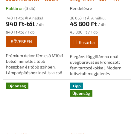
színben és hosszban
Raktáron
(3 db)
Rendelésre
740 Ft-tól ÁFA nélkül
36 063 Ft ÁFA nélkül
940 Ft-tól
45 800 Ft
/ db
/ db
Egységár:
Egységár:
940 Ft-tól / 1 db
45 800 Ft / 1 db
BŐVEBBEN
Kosárba
Prémium dekor fém cső M10x1
Elegáns függőlámpa opál
belső menettel, több
üvegbúrával és krómozott
hosszban és több színben.
fém tartozékokkal. Modern,
Lámpaépítéshez ideális: a cső
letisztult megjelenés
belsejében biztonságosan
nappaliba, étkezőbe vagy
elvezethető az elektromos
hálószobába.
Újdonság
Tipp
vezeték, miközben...
Újdonság