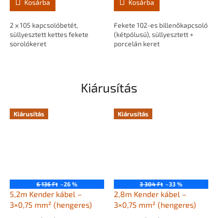
Kosárba
Kosárba
2 x 105 kapcsolóbetét,
Fekete 102-es billenőkapcsoló
süllyesztett kettes fekete
(kétpólusú), süllyesztett +
sorolókeret
porcelán keret
Kiárusítás
Kiárusítás
Kiárusítás
6 136 Ft
–26 %
3 304 Ft
–33 %
5,2m Kender kábel –
2,8m Kender kábel –
3×0,75 mm² (hengeres)
3×0,75 mm² (hengeres)