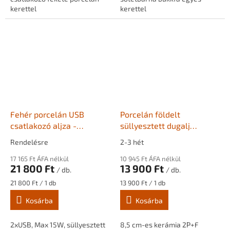
kerettel
kerettel
Fehér porcelán USB
Porcelán földelt
csatlakozó aljza -
süllyesztett dugalj
BONOLO
kerettel YAGO fekete
Rendelésre
2-3 hét
17 165 Ft ÁFA nélkül
10 945 Ft ÁFA nélkül
21 800 Ft
13 900 Ft
/ db.
/ db.
Egységár:
Egységár:
21 800 Ft / 1 db
13 900 Ft / 1 db
Kosárba
Kosárba
2xUSB, Max 15W, süllyesztett
8,5 cm-es kerámia 2P+F