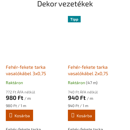
Dekor vezetékek
Tipp
Fehér-fekete tarka
Fehér-fekete tarka
vasalókábel 3x0,75
vasalókábel 2x0,75
Raktáron
Raktáron
(47 m)
772 Ft ÁFA nélkül
740 Ft ÁFA nélkül
980 Ft
940 Ft
/ m
/ m
Egységár:
Egységár:
980 Ft / 1 m
940 Ft / 1 m
Kosárba
Kosárba
Fehér-fekete tarka
Fehér-fekete tarka