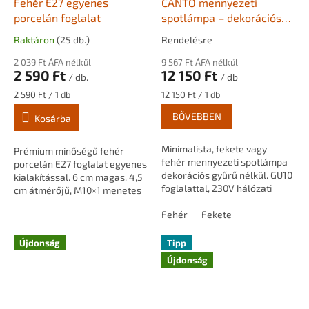
Fehér E27 egyenes
CANTO mennyezeti
porcelán foglalat
spotlámpa – dekorációs
gyűrű nélkül – GU10 –
Raktáron
(25 db.)
Rendelésre
230V – 8W LED
2 039 Ft ÁFA nélkül
9 567 Ft ÁFA nélkül
2 590 Ft
12 150 Ft
/ db.
/ db
Egységár:
Egységár:
2 590 Ft / 1 db
12 150 Ft / 1 db
BŐVEBBEN
Kosárba
Minimalista, fekete vagy
Prémium minőségű fehér
fehér mennyezeti spotlámpa
porcelán E27 foglalat egyenes
dekorációs gyűrű nélkül. GU10
kialakítással. 6 cm magas, 4,5
foglalattal, 230V hálózati
cm átmérőjű, M10×1 menetes
csatlakozással. Letisztult,
fém rögzítési ponttal.
egységes mennyezeti
Fehér
Fekete
Letisztult, időtlen dizájn
megjelenést...
függesztékekhez...
Újdonság
Tipp
Újdonság