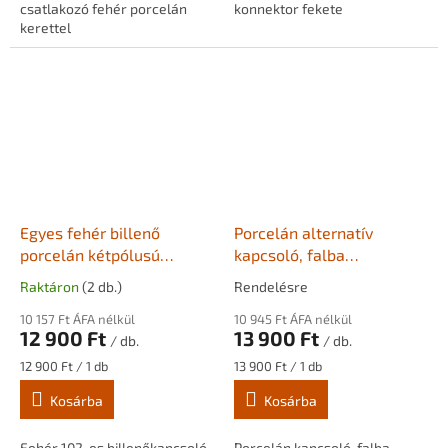
csatlakozó fehér porcelán
konnektor fekete
kerettel
Egyes fehér billenő
Porcelán alternatív
porcelán kétpólusú
kapcsoló, falba
kapcsoló, fehér kerettel
süllyesztett - fehér
Raktáron
(2 db.)
Rendelésre
BONOLO + Keret
10 157 Ft ÁFA nélkül
10 945 Ft ÁFA nélkül
12 900 Ft
13 900 Ft
/ db.
/ db.
Egységár:
Egységár:
12 900 Ft / 1 db
13 900 Ft / 1 db
Kosárba
Kosárba
Fehér 102-es billenőkapcsoló
Porcelán kapcsoló, falba