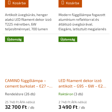
Kosárba
Kosárba
Antikolt üvegbúrás, henger
Modern függőlámpa fogazott
alakú LED filament dekor izzó
alumínium reflektorral és
T225 méretben, 6W
átlátszó üvegbúrával.
teljesítménnyel, 700 lumen
Elegáns, letisztult megjelenés
fényárammal és 2200K extra
bármely modern enteriőrbe.
meleg fehér fénnyel.
Újdonság
Újdonság
Szabályozható fényerő, E27...
CAMINO függőlámpa –
LED filament dekor izzó
cement burkolat – E27 –
antikolt – G95 – 6W – E27
15W
– 2200K – 660 lm –
Rendelésre
(26 db)
Raktáron
(3 db)
szabályozható
25 748 Ft ÁFA nélkül
2 748 Ft ÁFA nélkül
32 700 Ft
3 490 Ft
/ db
/ db