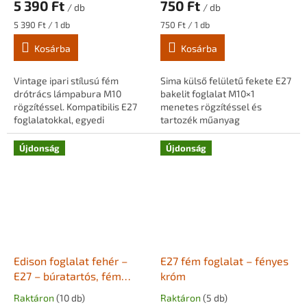
5 390 Ft
750 Ft
/ db
/ db
Egységár:
Egységár:
5 390 Ft / 1 db
750 Ft / 1 db
Kosárba
Kosárba
Vintage ipari stílusú fém
Sima külső felületű fekete E27
drótrács lámpabura M10
bakelit foglalat M10×1
rögzítéssel. Kompatibilis E27
menetes rögzítéssel és
foglalatokkal, egyedi
tartozék műanyag
lámpaépítéshez,
kábelrögzítővel. 38,5 mm
függesztékekhez és
átmérő, 55 mm magasság.
Újdonság
Újdonság
dekorációs projektekhez.
Függesztékekhez és dekor
Tartós, masszív...
lámpákhoz...
Edison foglalat fehér –
E27 fém foglalat – fényes
E27 – búratartós, fém
króm
burkolattal
Raktáron
(10 db)
Raktáron
(5 db)