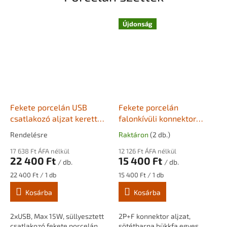
Újdonság
Fekete porcelán USB
Fekete porcelán
csatlakozó aljzat kerettel
falonkívüli konnektor
- BONOLO
sötét fakerettel
Rendelésre
Raktáron
(2 db.)
17 638 Ft ÁFA nélkül
12 126 Ft ÁFA nélkül
22 400 Ft
15 400 Ft
/ db.
/ db.
Egységár:
Egységár:
22 400 Ft / 1 db
15 400 Ft / 1 db
Kosárba
Kosárba
2xUSB, Max 15W, süllyesztett
2P+F konnektor aljzat,
csatlakozó fekete porcelán
sötétbarna bükkfa egyes