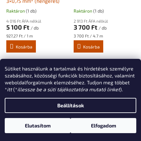
3×0,75 mm² (hengeres)
Raktáron
(1 db)
Raktáron
(1 db)
4 016 Ft ÁFA nélkül
2 913 Ft ÁFA nélkül
5 100 Ft
3 700 Ft
/ db
/ db
Egységár:
Egységár:
927,27 Ft / 1 m
3 700 Ft / 4.7 m
Kosárba
Kosárba
Natúr kender borítású,
Kender kábel 2x0,75
hengeres dekor kábel 3×0,75
Sütiket használunk a tartalmak és hirdetések személyre
mm² keresztmetszettel.
szabásához, közösségi funkciók biztosításához, valamint
Három különálló ér
weboldalforgalmunk elemzéséhez. Tudjon meg többet
természetes kender
*
itt
(*
illessze be a süti tájékoztatóra mutató linket
).
bevonattal, lámpaépítéshez
és dekorációs világításhoz.
Beállítások
Üdvözöljük az solyo.hu
webáruházban!
Elutasítom
Elfogadom
A solyo.hu nem csupán egy webáruház:
valódi szaküzlet