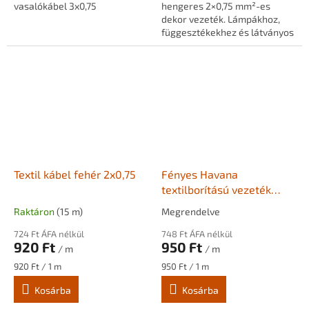
vasalókábel 3x0,75
hengeres 2×0,75 mm²-es
dekor vezeték. Lámpákhoz,
függesztékekhez és látványos
kábelvezetéshez, meleg
tónusú, elegáns
megjelenéssel.
Textil kábel fehér 2x0,75
Fényes Havana
textilborítású vezeték
3x0,75
Raktáron
(15 m)
Megrendelve
724 Ft ÁFA nélkül
748 Ft ÁFA nélkül
920 Ft
950 Ft
/ m
/ m
Egységár:
Egységár:
920 Ft / 1 m
950 Ft / 1 m
Kosárba
Kosárba