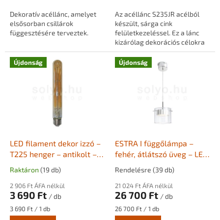
á
Dekoratív acéllánc, amelyet
Az acéllánc S235JR acélból
z
elsősorban csillárok
készült, sárga cink
függesztésére terveztek.
felületkezeléssel. Ez a lánc
b
kizárólag dekorációs célokra
a
szolgál, például lógó
n
lámpákhoz, virágcserepekhez
Újdonság
Újdonság
stb.
!
LED filament dekor izzó –
ESTRA I függőlámpa –
T225 henger – antikolt –
fehér, átlátszó üveg – LED
6W – E27 – 2200K – 700
5W – 3000K
Raktáron
(19 db)
Rendelésre
(39 db)
lm – szabályozható
2 906 Ft ÁFA nélkül
21 024 Ft ÁFA nélkül
3 690 Ft
26 700 Ft
/ db
/ db
Egységár:
Egységár:
3 690 Ft / 1 db
26 700 Ft / 1 db