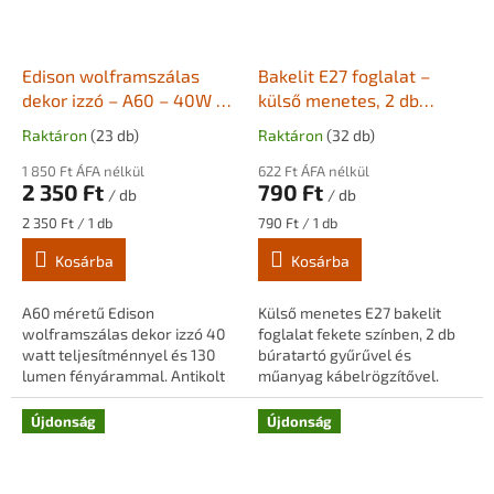
Edison wolframszálas
Bakelit E27 foglalat –
dekor izzó – A60 – 40W –
külső menetes, 2 db
130 lm
búratartó gyűrűvel –
Raktáron
(23 db)
Raktáron
(32 db)
fekete
1 850 Ft ÁFA nélkül
622 Ft ÁFA nélkül
2 350 Ft
790 Ft
/ db
/ db
Egységár:
Egységár:
2 350 Ft / 1 db
790 Ft / 1 db
Kosárba
Kosárba
A60 méretű Edison
Külső menetes E27 bakelit
wolframszálas dekor izzó 40
foglalat fekete színben, 2 db
watt teljesítménnyel és 130
búratartó gyűrűvel és
lumen fényárammal. Antikolt
műanyag kábelrögzítővel.
üvegbúrával, spirál
250V / 4A, 40 mm átmérő, 54
wolframszállal és meleg,
mm magasság, 74 mm
Újdonság
Újdonság
hangulatos fényével
kábelrögzítővel. Ideális...
tökéletes...