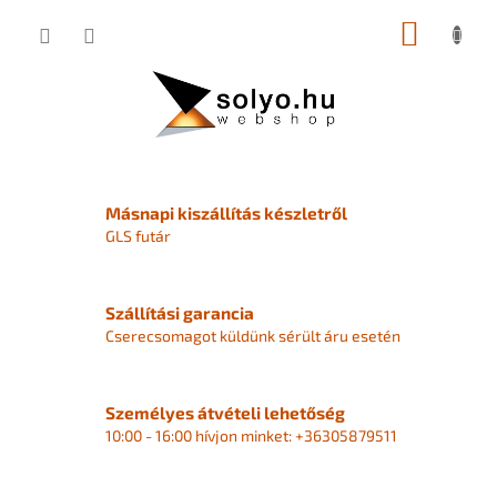
Ugrás
KOSÁR
a
fő
tartalomhoz
Ü
d
Másnapi kiszállítás készletről
v
GLS futár
ö
z
Szállítási garancia
ö
Cserecsomagot küldünk sérült áru esetén
l
j
Személyes átvételi lehetőség
ü
10:00 - 16:00 hívjon minket: +36305879511
k
a