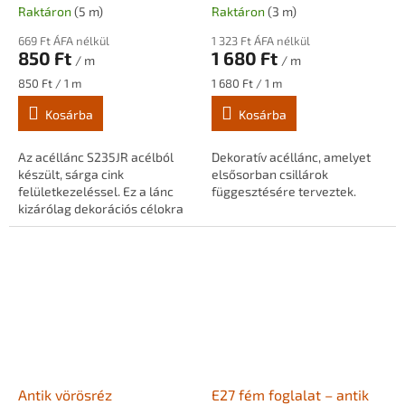
Raktáron
(5 m)
Raktáron
(3 m)
669 Ft ÁFA nélkül
1 323 Ft ÁFA nélkül
850 Ft
1 680 Ft
/ m
/ m
Egységár:
Egységár:
850 Ft / 1 m
1 680 Ft / 1 m
Kosárba
Kosárba
Az acéllánc S235JR acélból
Dekoratív acéllánc, amelyet
készült, sárga cink
elsősorban csillárok
felületkezeléssel. Ez a lánc
függesztésére terveztek.
kizárólag dekorációs célokra
szolgál, például lógó
lámpákhoz, virágcserepekhez
stb.
Antik vörösréz
E27 fém foglalat – antik