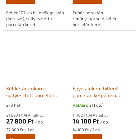
Fehér 107-es billenőkapcsoló
Fehér porcelán
(kereszt), süllyesztett +
redőnykapcsoló, fehér
porcelán keret
porcelán keret
Két kétáramkörös
Egyes fekete billenő
süllyesztett porcelán
porcelán kétpólusú
billenőkapcsoló kettes
kapcsoló, fekete kerettel
2-3 hét
Raktáron
(1 db.)
sorolókeretben - YAGO
21 890 Ft ÁFA nélkül
11 102 Ft ÁFA nélkül
27 800 Ft
14 100 Ft
/ db.
/ db.
Egységár:
Egységár:
27 800 Ft / 1 db
14 100 Ft / 1 db