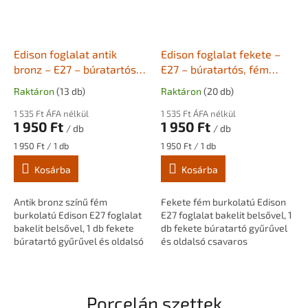
Edison foglalat antik
Edison foglalat fekete –
bronz – E27 – búratartós,
E27 – búratartós, fém
fém burkolattal
burkolattal
Raktáron
(13 db)
Raktáron
(20 db)
1 535 Ft ÁFA nélkül
1 535 Ft ÁFA nélkül
1 950 Ft
1 950 Ft
/ db
/ db
Egységár:
Egységár:
1 950 Ft / 1 db
1 950 Ft / 1 db
Kosárba
Kosárba
Antik bronz színű fém
Fekete fém burkolatú Edison
burkolatú Edison E27 foglalat
E27 foglalat bakelit belsővel, 1
bakelit belsővel, 1 db fekete
db fekete búratartó gyűrűvel
búratartó gyűrűvel és oldalsó
és oldalsó csavaros
csavaros kábelrögzítővel.
kábelrögzítővel. M10×1
M10×1 menetes csővel
menetes csővel szerelve.
szerelve....
Függesztékekhez és...
Porcelán szettek