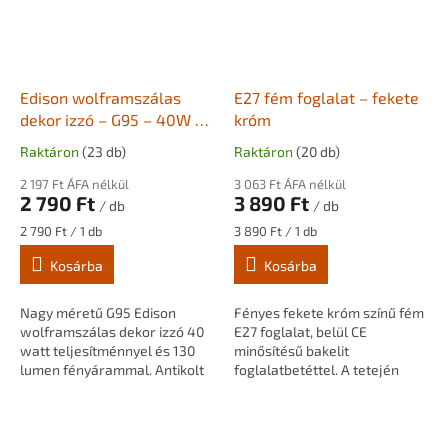
Edison wolframszálas
E27 fém foglalat – fekete
dekor izzó – G95 – 40W –
króm
130 lm
Raktáron
(23 db)
Raktáron
(20 db)
2 197 Ft ÁFA nélkül
3 063 Ft ÁFA nélkül
2 790 Ft
3 890 Ft
/ db
/ db
Egységár:
Egységár:
2 790 Ft / 1 db
3 890 Ft / 1 db
Kosárba
Kosárba
Nagy méretű G95 Edison
Fényes fekete króm színű fém
wolframszálas dekor izzó 40
E27 foglalat, belül CE
watt teljesítménnyel és 130
minősítésű bakelit
lumen fényárammal. Antikolt
foglalatbetéttel. A tetején
üvegbúrával és egyenes
M10×1 menetes furat található
wolframszálas kialakítással,
műanyag teherhordó
meleg, hangulatos...
vezetékrögzítővel....