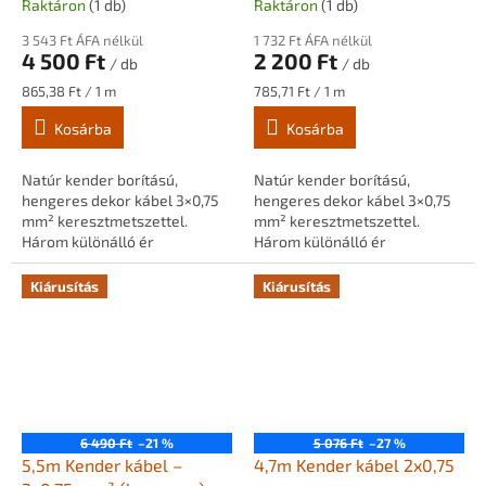
Raktáron
(1 db)
Raktáron
(1 db)
3 543 Ft ÁFA nélkül
1 732 Ft ÁFA nélkül
4 500 Ft
2 200 Ft
/ db
/ db
Egységár:
Egységár:
865,38 Ft / 1 m
785,71 Ft / 1 m
Kosárba
Kosárba
Natúr kender borítású,
Natúr kender borítású,
hengeres dekor kábel 3×0,75
hengeres dekor kábel 3×0,75
mm² keresztmetszettel.
mm² keresztmetszettel.
Három különálló ér
Három különálló ér
természetes kender
természetes kender
bevonattal, lámpaépítéshez
bevonattal, lámpaépítéshez
Kiárusítás
Kiárusítás
és dekorációs világításhoz.
és dekorációs világításhoz.
6 490 Ft
–21 %
5 076 Ft
–27 %
5,5m Kender kábel –
4,7m Kender kábel 2x0,75