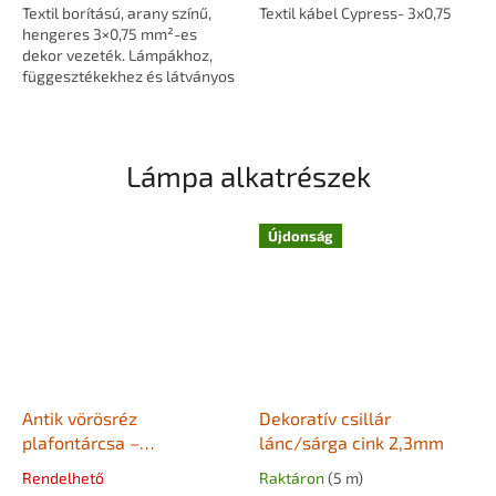
Textil borítású, arany színű,
Textil kábel Cypress- 3x0,75
hengeres 3×0,75 mm²-es
dekor vezeték. Lámpákhoz,
függesztékekhez és látványos
kábelvezetéshez, meleg
tónusú, elegáns
megjelenéssel.
Lámpa alkatrészek
Újdonság
Antik vörösréz
Dekoratív csillár
plafontárcsa –
lánc/sárga cink 2,3mm
mennyezeti rózsa – 100
Rendelhető
Raktáron
(5 m)
mm – 5 kivezetéssel