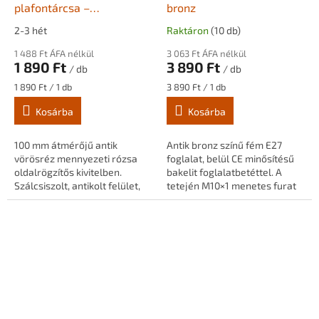
plafontárcsa –
bronz
mennyezeti rózsa – 100
2-3 hét
Raktáron
(10 db)
mm – oldalrögzítős
1 488 Ft ÁFA nélkül
3 063 Ft ÁFA nélkül
1 890 Ft
3 890 Ft
/ db
/ db
Egységár:
Egységár:
1 890 Ft / 1 db
3 890 Ft / 1 db
Kosárba
Kosárba
100 mm átmérőjű antik
Antik bronz színű fém E27
vörösréz mennyezeti rózsa
foglalat, belül CE minősítésű
oldalrögzítős kivitelben.
bakelit foglalatbetéttel. A
Szálcsiszolt, antikolt felület,
tetején M10×1 menetes furat
függesztékek és dekor lámpák
található műanyag
stabil rögzítéséhez.
teherhordó vezetékrögzítővel.
Függesztékekhez,...