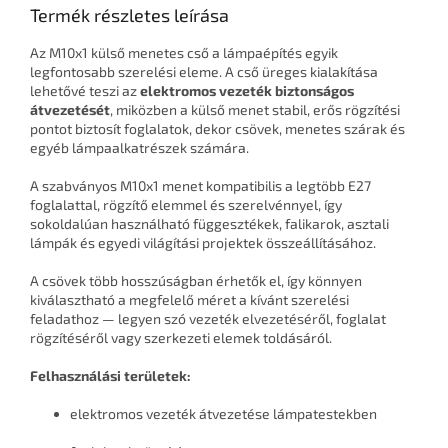
Termék részletes leírása
Az M10x1 külső menetes cső a lámpaépítés egyik
legfontosabb szerelési eleme. A cső üreges kialakítása
lehetővé teszi az
elektromos vezeték biztonságos
átvezetését
, miközben a külső menet stabil, erős rögzítési
pontot biztosít foglalatok, dekor csövek, menetes szárak és
egyéb lámpaalkatrészek számára.
A szabványos M10x1 menet kompatibilis a legtöbb E27
foglalattal, rögzítő elemmel és szerelvénnyel, így
sokoldalúan használható függesztékek, falikarok, asztali
lámpák és egyedi világítási projektek összeállításához.
A csövek több hosszúságban érhetők el, így könnyen
kiválasztható a megfelelő méret a kívánt szerelési
feladathoz — legyen szó vezeték elvezetéséről, foglalat
rögzítéséről vagy szerkezeti elemek toldásáról.
Felhasználási területek:
elektromos vezeték átvezetése lámpatestekben