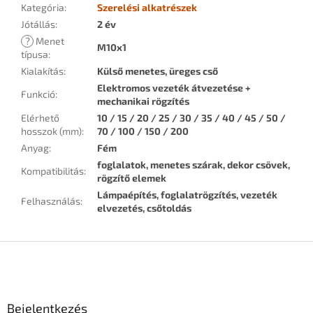
Kategória
:
Szerelési alkatrészek
Jótállás
:
2 év
?
Menet
M10x1
típusa
:
Kialakítás
:
Külső menetes, üreges cső
Elektromos vezeték átvezetése +
Funkció
:
mechanikai rögzítés
Elérhető
10 / 15 / 20 / 25 / 30 / 35 / 40 / 45 / 50 /
hosszok (mm)
:
70 / 100 / 150 / 200
Anyag
:
Fém
foglalatok, menetes szárak, dekor csövek,
Kompatibilitás
:
rögzítő elemek
Lámpaépítés, foglalatrögzítés, vezeték
Felhasználás
:
elvezetés, csőtoldás
L
á
b
l
Bejelentkezés
é