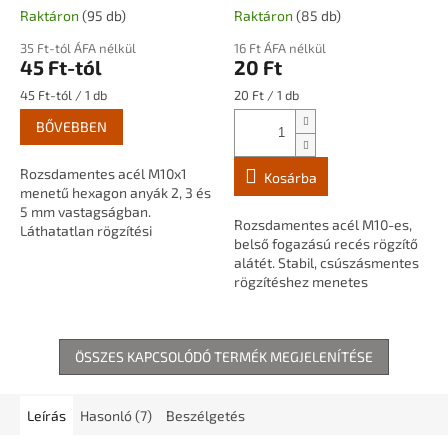
méretben
belső fogazású
Raktáron
(95 db)
Raktáron
(85 db)
35 Ft-tól ÁFA nélkül
16 Ft ÁFA nélkül
45 Ft-tól
20 Ft
Egységár:
Egységár:
45 Ft-tól / 1 db
20 Ft / 1 db
BŐVEBBEN
Rozsdamentes acél M10x1
Kosárba
menetű hexagon anyák 2, 3 és
5 mm vastagságban.
Rozsdamentes acél M10-es,
Láthatatlan rögzítési
belső fogazású recés rögzítő
pontokhoz, menetes
alátét. Stabil, csúszásmentes
szárakhoz, csövekhez és
rögzítéshez menetes
lámpaépítési alkatrészekhez.
szárakhoz, csövekhez és
lámpaépítési alkatrészekhez.
ÖSSZES KAPCSOLÓDÓ TERMÉK MEGJELENÍTÉSE
Leírás
Hasonló (7)
Beszélgetés