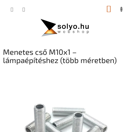
Ugrás
KOSÁR
a
fő
tartalomhoz
Menetes cső M10x1 –
lámpaépítéshez (több méretben)