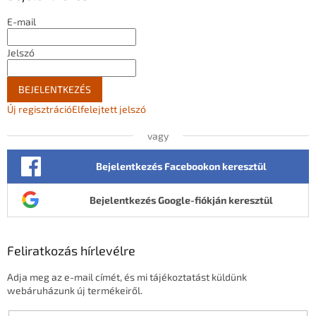
c
E-mail
Jelszó
BEJELENTKEZÉS
Új regisztráció
Elfelejtett jelszó
vagy
Bejelentkezés Facebookon keresztül
Bejelentkezés Google-fiókján keresztül
Feliratkozás hírlevélre
Adja meg az e-mail címét, és mi tájékoztatást küldünk
webáruházunk új termékeiről.