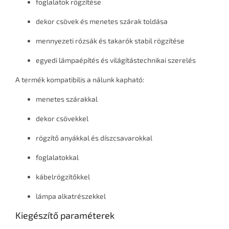
foglalatok rögzítése
dekor csövek és menetes szárak toldása
mennyezeti rózsák és takarók stabil rögzítése
egyedi lámpaépítés és világítástechnikai szerelés
A termék kompatibilis a nálunk kapható:
menetes szárakkal
dekor csövekkel
rögzítő anyákkal és díszcsavarokkal
foglalatokkal
kábelrögzítőkkel
lámpa alkatrészekkel
Kiegészítő paraméterek