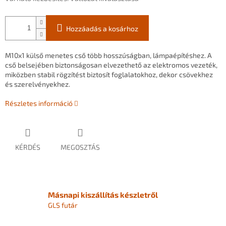
Hozzáadás a kosárhoz
M10x1
külső
menetes
cső
több
hosszúságban,
lámpaépítéshez.
A
cső
belsejében
biztonságosan
elvezethető
az
elektromos
vezeték,
miközben
stabil
rögzítést
biztosít
foglalatokhoz,
dekor
csövekhez
és
szerelvényekhez.
Részletes információ
KÉRDÉS
MEGOSZTÁS
Másnapi kiszállítás készletről
GLS futár