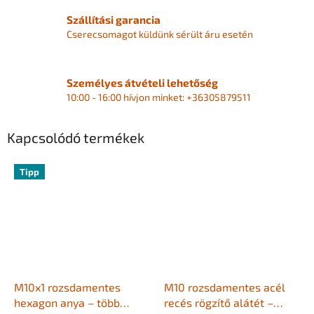
Szállítási garancia
Cserecsomagot küldünk sérült áru esetén
Személyes átvételi lehetőség
10:00 - 16:00 hívjon minket: +36305879511
Kapcsolódó termékek
Tipp
M10x1 rozsdamentes
M10 rozsdamentes acél
hexagon anya – több
recés rögzítő alátét –