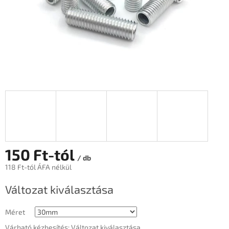
150 Ft
-tól
/ db
118 Ft
-tól ÁFA nélkül
Egységár:
Változat kiválasztása
Méret
Várható kézbesítés:
Változat kiválasztása