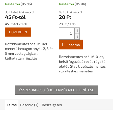
méretben
belső fogazású
Raktáron
(95 db)
Raktáron
(85 db)
35 Ft-tól ÁFA nélkül
16 Ft ÁFA nélkül
45 Ft-tól
20 Ft
Egységár:
Egységár:
45 Ft-tól / 1 db
20 Ft / 1 db
BŐVEBBEN
Rozsdamentes acél M10x1
Kosárba
menetű hexagon anyák 2, 3 és
5 mm vastagságban.
Rozsdamentes acél M10-es,
Láthatatlan rögzítési
belső fogazású recés rögzítő
pontokhoz, menetes
alátét. Stabil, csúszásmentes
szárakhoz, csövekhez és
rögzítéshez menetes
lámpaépítési alkatrészekhez.
szárakhoz, csövekhez és
lámpaépítési alkatrészekhez.
ÖSSZES KAPCSOLÓDÓ TERMÉK MEGJELENÍTÉSE
Leírás
Hasonló (7)
Beszélgetés