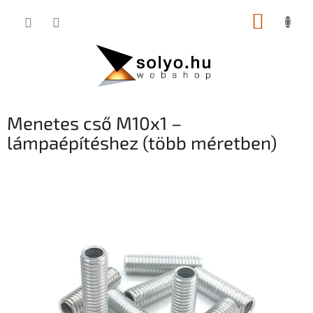
Ugrás
KOSÁR
a
fő
tartalomhoz
Menetes cső M10x1 –
lámpaépítéshez (több méretben)