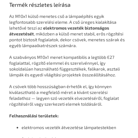
Termék részletes leírása
Az M10x1 külső menetes cső a lámpaépítés egyik
legfontosabb szerelési eleme. A cső üreges kialakítása
lehetővé teszi az
elektromos vezeték biztonságos
átvezetését
, miközben a külső menet stabil, erős rögzítési
pontot biztosít foglalatok, dekor csövek, menetes szárak és
egyéb lámpaalkatrészek számára.
A szabványos M10x1 menet kompatibilis a legtöbb E27
foglalattal, rögzítő elemmel és szerelvénnyel, így
sokoldalúan használható függesztékek, falikarok, asztali
lámpák és egyedi világítási projektek összeállításához.
A csövek több hosszúságban érhetők el, így könnyen
kiválasztható a megfelelő méret a kívánt szerelési
feladathoz — legyen szó vezeték elvezetéséről, foglalat
rögzítéséről vagy szerkezeti elemek toldásáról.
Felhasználási területek:
elektromos vezeték átvezetése lámpatestekben