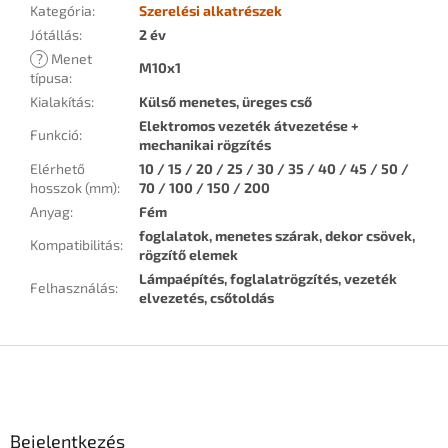
Kategória
:
Szerelési alkatrészek
Jótállás
:
2 év
?
Menet
M10x1
típusa
:
Kialakítás
:
Külső menetes, üreges cső
Elektromos vezeték átvezetése +
Funkció
:
mechanikai rögzítés
Elérhető
10 / 15 / 20 / 25 / 30 / 35 / 40 / 45 / 50 /
hosszok (mm)
:
70 / 100 / 150 / 200
Anyag
:
Fém
foglalatok, menetes szárak, dekor csövek,
Kompatibilitás
:
rögzítő elemek
Lámpaépítés, foglalatrögzítés, vezeték
Felhasználás
:
elvezetés, csőtoldás
L
á
b
l
Bejelentkezés
é