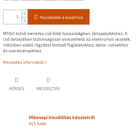
Hozzáadás a kosárhoz
M10x1
külső
menetes
cső
több
hosszúságban,
lámpaépítéshez.
A
cső
belsejében
biztonságosan
elvezethető
az
elektromos
vezeték,
miközben
stabil
rögzítést
biztosít
foglalatokhoz,
dekor
csövekhez
és
szerelvényekhez.
Részletes információ
KÉRDÉS
MEGOSZTÁS
Másnapi kiszállítás készletről
GLS futár