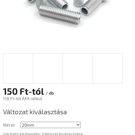
150 Ft
-tól
/ db
118 Ft
-tól ÁFA nélkül
Egységár:
Változat kiválasztása
Méret
Várható kézbesítés:
Változat kiválasztása