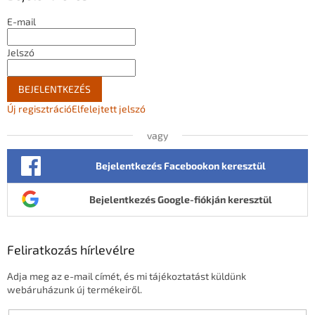
c
E-mail
Jelszó
BEJELENTKEZÉS
Új regisztráció
Elfelejtett jelszó
vagy
Bejelentkezés Facebookon keresztül
Bejelentkezés Google-fiókján keresztül
Feliratkozás hírlevélre
Adja meg az e-mail címét, és mi tájékoztatást küldünk
webáruházunk új termékeiről.