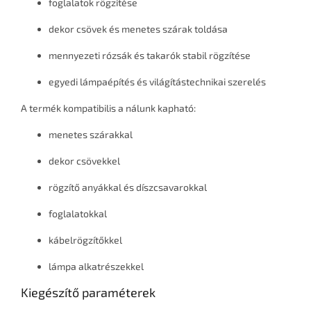
foglalatok rögzítése
dekor csövek és menetes szárak toldása
mennyezeti rózsák és takarók stabil rögzítése
egyedi lámpaépítés és világítástechnikai szerelés
A termék kompatibilis a nálunk kapható:
menetes szárakkal
dekor csövekkel
rögzítő anyákkal és díszcsavarokkal
foglalatokkal
kábelrögzítőkkel
lámpa alkatrészekkel
Kiegészítő paraméterek