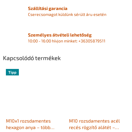
Szállítási garancia
Cserecsomagot küldünk sérült áru esetén
Személyes átvételi lehetőség
10:00 - 16:00 hívjon minket: +36305879511
Kapcsolódó termékek
Tipp
M10x1 rozsdamentes
M10 rozsdamentes acél
hexagon anya – több
recés rögzítő alátét –