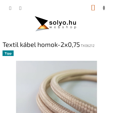
Ugrás
KOSÁR
a
fő
tartalomhoz
Textil kábel homok-2x0,75
TX06212
Tipp