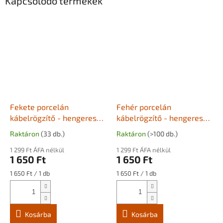
Kapcsolódó termékek
Fekete porcelán
Fehér porcelán
kábelrögzítő - hengeres
kábelrögzítő - hengeres
vezetékhez
vezetékhez
Raktáron
(33 db.)
Raktáron
(>100 db.)
1 299 Ft ÁFA nélkül
1 299 Ft ÁFA nélkül
1 650 Ft
1 650 Ft
Egységár:
Egységár:
1 650 Ft / 1 db
1 650 Ft / 1 db
Kosárba
Kosárba