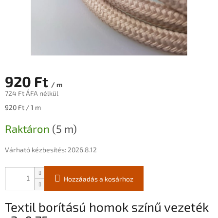
920 Ft
/ m
724 Ft ÁFA nélkül
Egységár:
920 Ft / 1 m
Raktáron
(5 m)
Várható kézbesítés:
2026.8.12
Hozzáadás a kosárhoz
Textil borítású homok színű vezeték