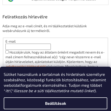
Feliratkozás hírlevélre
Adja meg az e-mail címét, és mi tájékoztatást küldünk
webáruházunk új termékeiről.
E-mail
Hozzájárulok, hogy az általam önként megadott nevem és e-
mail címem felhasználásával a(z)
*cég neve
részemre e-mail
útján hírleveleket, ajánlatokat küldjön. Kijelentem, hogy az
adatkezelési tájékoztatót
elolvastam. Megértettem, hogy a
hozzájárulásom bármikor visszavonhatom.
Sütiket használunk a tartalmak és hirdetések személyre
FELIRATKOZÁS
szabásához, közösségi funkciók biztosításához, valamint
weboldalforgalmunk elemzéséhez. Tudjon meg többet
*
itt
(*
illessze be a süti tájékoztatóra mutató linket
).
Shoptet készítette
Beállítások