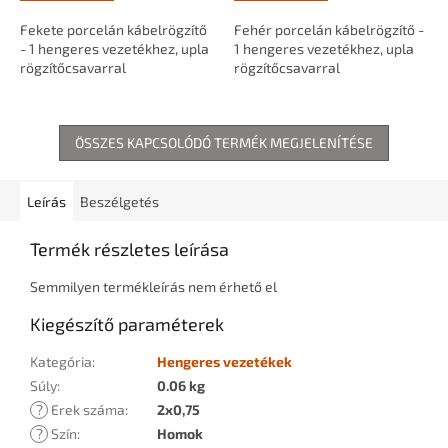
Fekete porcelán kábelrögzítő
Fehér porcelán kábelrögzítő -
- 1 hengeres vezetékhez, upla
1 hengeres vezetékhez, upla
rögzítőcsavarral
rögzítőcsavarral
ÖSSZES KAPCSOLÓDÓ TERMÉK MEGJELENÍTÉSE
Leírás
Beszélgetés
Termék részletes leírása
Semmilyen termékleírás nem érhető el
Kiegészítő paraméterek
Kategória
:
Hengeres vezetékek
Súly
:
0.06 kg
?
Erek száma
:
2x0,75
?
Szín
:
Homok