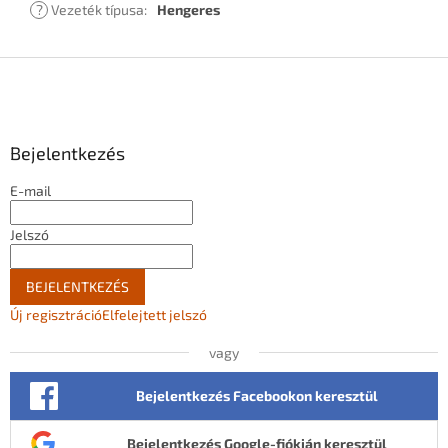
?
Vezeték típusa
:
Hengeres
L
á
b
l
Bejelentkezés
é
c
E-mail
Jelszó
BEJELENTKEZÉS
Új regisztráció
Elfelejtett jelszó
vagy
Bejelentkezés Facebookon keresztül
Bejelentkezés Google-fiókján keresztül