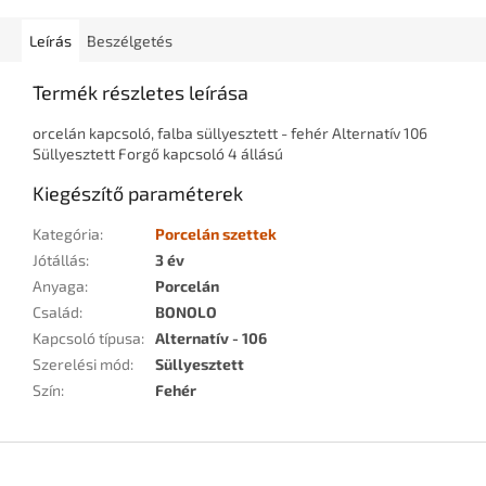
Leírás
Beszélgetés
Termék részletes leírása
orcelán kapcsoló, falba süllyesztett - fehér Alternatív 106
Süllyesztett Forgő kapcsoló 4 állású
Kiegészítő paraméterek
Kategória
:
Porcelán szettek
Jótállás
:
3 év
Anyaga
:
Porcelán
Család
:
BONOLO
Kapcsoló típusa
:
Alternatív - 106
Szerelési mód
:
Süllyesztett
Szín
:
Fehér
L
á