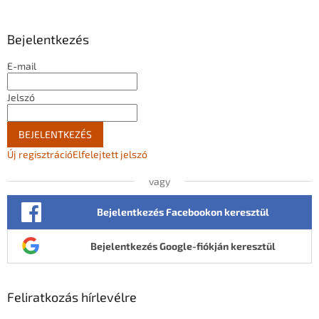
b
l
Bejelentkezés
é
c
E-mail
Jelszó
BEJELENTKEZÉS
Új regisztráció
Elfelejtett jelszó
vagy
Bejelentkezés Facebookon keresztül
Bejelentkezés Google-fiókján keresztül
Feliratkozás hírlevélre