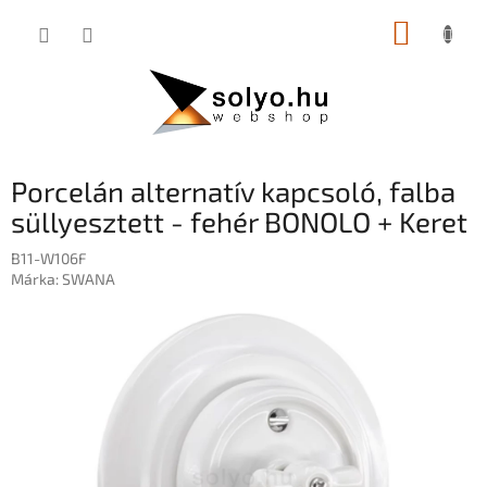
Ugrás
KOSÁR
a
fő
tartalomhoz
Porcelán alternatív kapcsoló, falba
süllyesztett - fehér BONOLO + Keret
B11-W106F
Márka:
SWANA