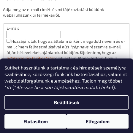
Adja meg az e-mail címét, és mi tájékoztatást küldünk
webáruházunk új termékeiről.
E-mail
Hozzájárulok, hogy az általam önként megadott nevem és e-
mail címem felhasználásával a(z)
*cég neve
részemre e-mail
útján hírleveleket, ajánlatokat küldjön. Kijelentem, hogy az
adatkezelési tájékoztatót
elolvastam. Megértettem, hogy a
hozzájárulásom bármikor visszavonhatom.
Sütiket használunk a tartalmak és hirdetések személyre
FELIRATKOZÁS
szabásához, közösségi funkciók biztosításához, valamint
weboldalforgalmunk elemzéséhez. Tudjon meg többet
*
itt
(*
illessze be a süti tájékoztatóra mutató linket
).
Shoptet készítette
Beállítások
Copyright 2026
solyo.hu webáruház
. Minden jog fenntartva.
Süti
Elutasítom
Elfogadom
beállítások szerkesztése