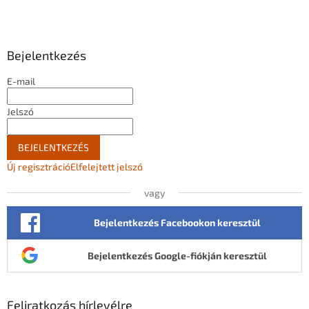
á
b
l
Bejelentkezés
é
c
E-mail
Jelszó
BEJELENTKEZÉS
Új regisztráció
Elfelejtett jelszó
vagy
Bejelentkezés Facebookon keresztül
Bejelentkezés Google-fiókján keresztül
Feliratkozás hírlevélre