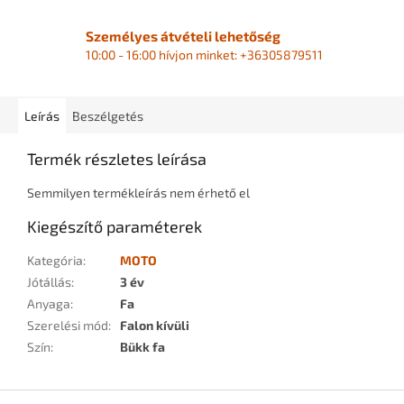
Személyes átvételi lehetőség
10:00 - 16:00 hívjon minket: +36305879511
Leírás
Beszélgetés
Termék részletes leírása
Semmilyen termékleírás nem érhető el
Kiegészítő paraméterek
Kategória
:
MOTO
Jótállás
:
3 év
Anyaga
:
Fa
Szerelési mód
:
Falon kívüli
Szín
:
Bükk fa
L