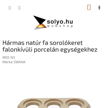
Ugrás
KOSÁR
a
fő
tartalomhoz
Hármas natúr fa sorolókeret
falonkívüli porcelán egységekhez
M02-N3
Márka:
SWANA