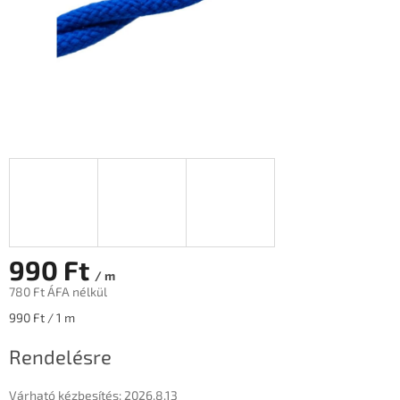
990 Ft
/ m
780 Ft ÁFA nélkül
Egységár:
990 Ft / 1 m
Rendelésre
Várható kézbesítés:
2026.8.13