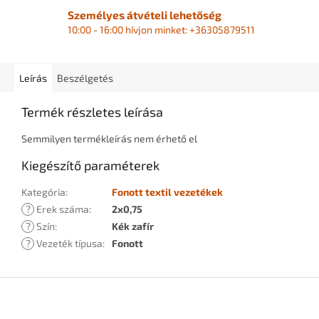
Személyes átvételi lehetőség
10:00 - 16:00 hívjon minket: +36305879511
Leírás
Beszélgetés
Termék részletes leírása
Semmilyen termékleírás nem érhető el
Kiegészítő paraméterek
Kategória
:
Fonott textil vezetékek
?
Erek száma
:
2x0,75
?
Szín
:
Kék zafír
?
Vezeték típusa
:
Fonott
L
á
b