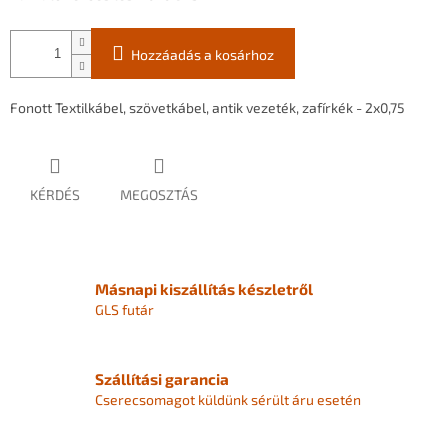
Hozzáadás a kosárhoz
Fonott Textilkábel, szövetkábel, antik vezeték, zafírkék - 2x0,75
KÉRDÉS
MEGOSZTÁS
Másnapi kiszállítás készletről
GLS futár
Szállítási garancia
Cserecsomagot küldünk sérült áru esetén