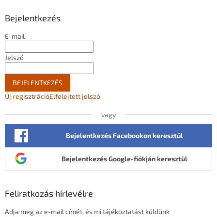
l
Bejelentkezés
é
c
E-mail
Jelszó
BEJELENTKEZÉS
Új regisztráció
Elfelejtett jelszó
vagy
Bejelentkezés Facebookon keresztül
Bejelentkezés Google-fiókján keresztül
Feliratkozás hírlevélre
Adja meg az e-mail címét, és mi tájékoztatást küldünk