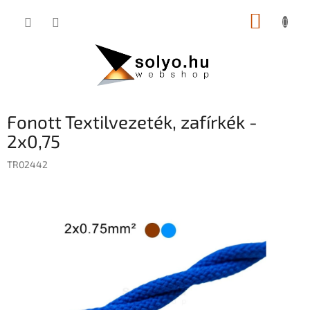
Ugrás
KOSÁR
a
fő
tartalomhoz
Fonott Textilvezeték, zafírkék -
2x0,75
TR02442