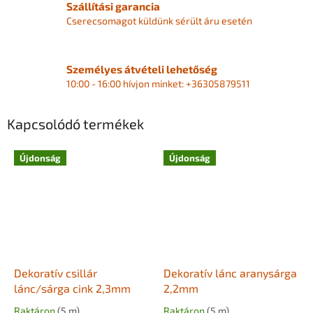
Szállítási garancia
Cserecsomagot küldünk sérült áru esetén
Személyes átvételi lehetőség
10:00 - 16:00 hívjon minket: +36305879511
Kapcsolódó termékek
Újdonság
Újdonság
Dekoratív csillár
Dekoratív lánc aranysárga
lánc/sárga cink 2,3mm
2,2mm
Raktáron
(5 m)
Raktáron
(5 m)