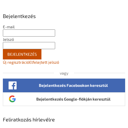
b
l
Bejelentkezés
é
c
E-mail
Jelszó
BEJELENTKEZÉS
Új regisztráció
Elfelejtett jelszó
vagy
Bejelentkezés Facebookon keresztül
Bejelentkezés Google-fiókján keresztül
Feliratkozás hírlevélre