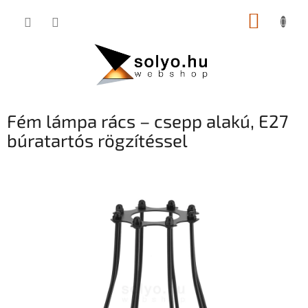
Ugrás
KOSÁR
a
fő
tartalomhoz
Fém lámpa rács – csepp alakú, E27
búratartós rögzítéssel