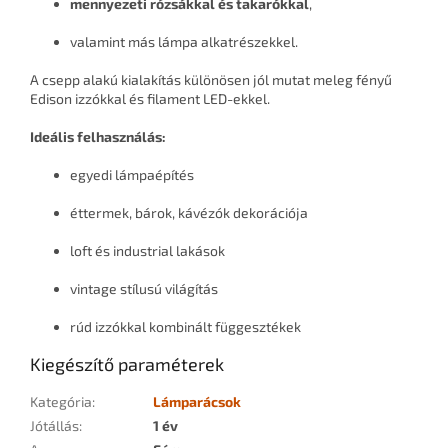
mennyezeti rózsákkal és takarókkal
,
valamint más lámpa alkatrészekkel.
A csepp alakú kialakítás különösen jól mutat meleg fényű
Edison izzókkal és filament LED-ekkel.
Ideális felhasználás:
egyedi lámpaépítés
éttermek, bárok, kávézók dekorációja
loft és industrial lakások
vintage stílusú világítás
rúd izzókkal kombinált függesztékek
Kiegészítő paraméterek
Kategória
:
Lámparácsok
Jótállás
:
1 év