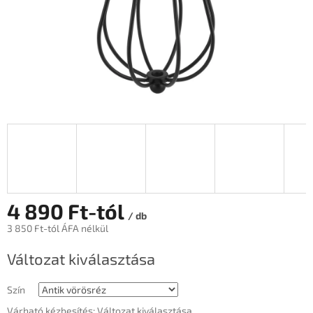
4 890 Ft
-tól
/ db
3 850 Ft
-tól ÁFA nélkül
Egységár:
Változat kiválasztása
Szín
Várható kézbesítés:
Változat kiválasztása