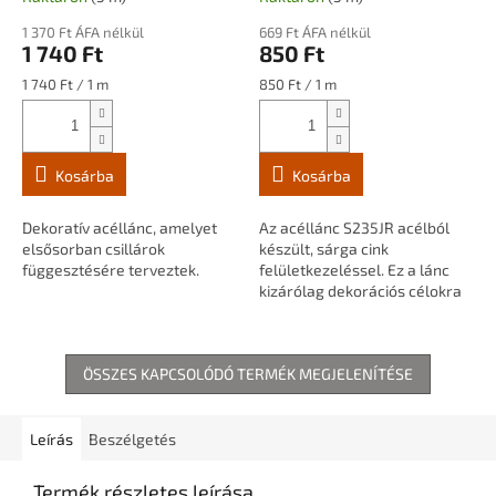
1 370 Ft ÁFA nélkül
669 Ft ÁFA nélkül
1 740 Ft
850 Ft
Egységár:
Egységár:
1 740 Ft / 1 m
850 Ft / 1 m
Kosárba
Kosárba
Dekoratív acéllánc, amelyet
Az acéllánc S235JR acélból
elsősorban csillárok
készült, sárga cink
függesztésére terveztek.
felületkezeléssel. Ez a lánc
kizárólag dekorációs célokra
szolgál, például lógó
lámpákhoz, virágcserepekhez
stb.
ÖSSZES KAPCSOLÓDÓ TERMÉK MEGJELENÍTÉSE
Leírás
Beszélgetés
Termék részletes leírása