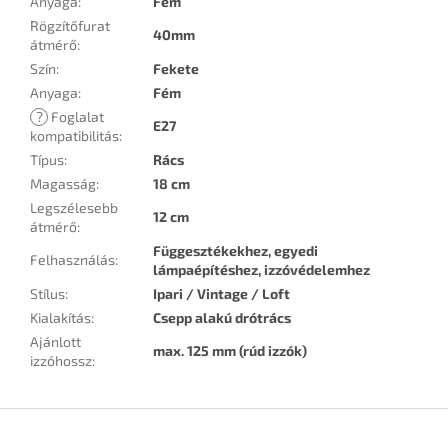
Anyaga
:
Fém
Rögzítőfurat
40mm
átmérő
:
Szín
:
Fekete
Anyaga
:
Fém
?
Foglalat
E27
kompatibilitás
:
Típus
:
Rács
Magasság
:
18 cm
Legszélesebb
12 cm
átmérő
:
Függesztékekhez, egyedi
Felhasználás
:
lámpaépítéshez, izzóvédelemhez
Stílus
:
Ipari / Vintage / Loft
Kialakítás
:
Csepp alakú drótrács
Ajánlott
max. 125 mm (rúd izzók)
izzóhossz
:
L
á