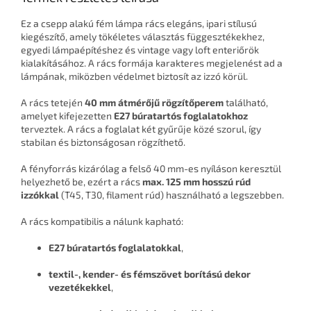
Ez a csepp alakú fém lámpa rács elegáns, ipari stílusú
kiegészítő, amely tökéletes választás függesztékekhez,
egyedi lámpaépítéshez és vintage vagy loft enteriőrök
kialakításához. A rács formája karakteres megjelenést ad a
lámpának, miközben védelmet biztosít az izzó körül.
A rács tetején
40 mm átmérőjű rögzítőperem
található,
amelyet kifejezetten
E27 búratartós foglalatokhoz
terveztek. A rács a foglalat két gyűrűje közé szorul, így
stabilan és biztonságosan rögzíthető.
A fényforrás kizárólag a felső 40 mm-es nyíláson keresztül
helyezhető be, ezért a rács
max. 125 mm hosszú rúd
izzókkal
(T45, T30, filament rúd) használható a legszebben.
A rács kompatibilis a nálunk kapható:
E27 búratartós foglalatokkal
,
textil-, kender- és fémszövet borítású dekor
vezetékekkel
,