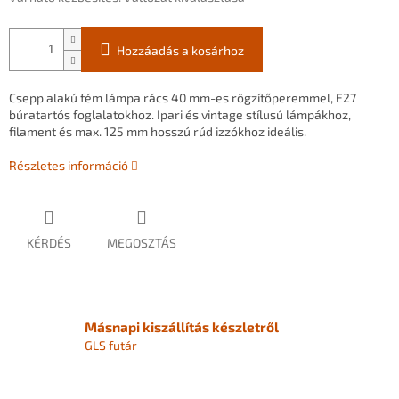
Hozzáadás a kosárhoz
Csepp alakú fém lámpa rács 40 mm-es rögzítőperemmel, E27
búratartós foglalatokhoz. Ipari és vintage stílusú lámpákhoz,
filament és max. 125 mm hosszú rúd izzókhoz ideális.
Részletes információ
KÉRDÉS
MEGOSZTÁS
Másnapi kiszállítás készletről
GLS futár