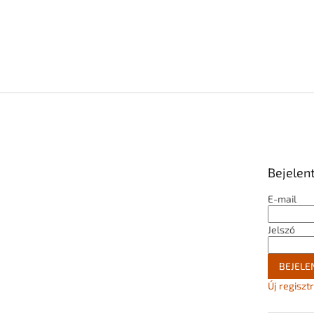
Bejelen
E-mail
Jelszó
BEJELE
Új regiszt