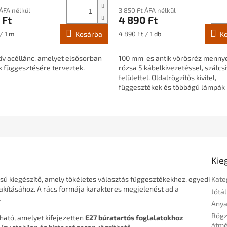
 ÁFA nélkül
3 850 Ft ÁFA nélkül
 Ft
4 890 Ft
:
Egységár:
/ 1 m
Kosárba
4 890 Ft / 1 db
K
ív acéllánc, amelyet elsősorban
100 mm-es antik vörösréz mennye
ok függesztésére terveztek.
rózsa 5 kábelkivezetéssel, szálcsi
felülettel. Oldalrögzítős kivitel,
függesztékek és többágú lámpák
szereléséhez.
Kie
usú kiegészítő, amely tökéletes választás függesztékekhez, egyedi
Kate
lakításához. A rács formája karakteres megjelenést ad a
Jótál
.
Any
Rögz
ható, amelyet kifejezetten
E27 búratartós foglalatokhoz
átm