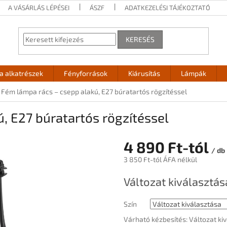
A VÁSÁRLÁS LÉPÉSEI
ÁSZF
ADATKEZELÉSI TÁJÉKOZTATÓ
KERESÉS
 alkatrészek
Fényforrások
Kiárusítás
Lámpák
Fém lámpa rács – csepp alakú, E27 búratartós rögzítéssel
, E27 búratartós rögzítéssel
4 890 Ft
-tól
/ db
3 850 Ft
-tól ÁFA nélkül
Egységár:
Változat kiválasztás
Szín
Várható kézbesítés:
Változat ki