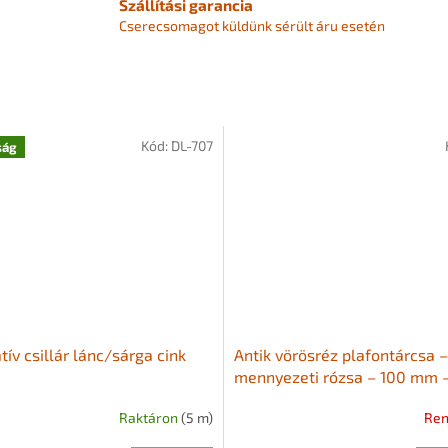
Szállítási garancia
Cserecsomagot küldünk sérült áru esetén
Kód:
DL-707
ság
ív csillár lánc/sárga cink
Antik vörösréz plafontárcsa –
mennyezeti rózsa – 100 mm 
kivezetéssel
Raktáron
(5 m)
Ren