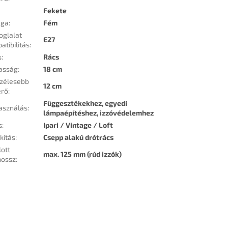
Fekete
aga
:
Fém
oglalat
E27
atibilitás
:
s
:
Rács
asság
:
18 cm
zélesebb
12 cm
érő
:
Függesztékekhez, egyedi
asználás
:
lámpaépítéshez, izzóvédelemhez
s
:
Ipari / Vintage / Loft
kítás
:
Csepp alakú drótrács
lott
max. 125 mm (rúd izzók)
hossz
: