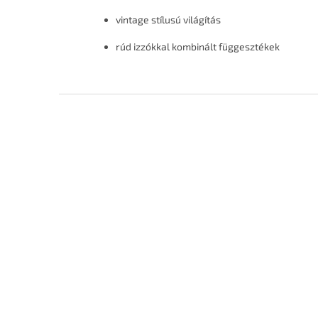
vintage stílusú világítás
rúd izzókkal kombinált függesztékek
L
á
b
l
é
c