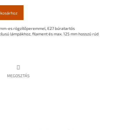
 kosárhoz
 mm-es rögzítőperemmel, E27 búratartós
 stílusú lámpákhoz, filament és max. 125 mm hosszú rúd
MEGOSZTÁS