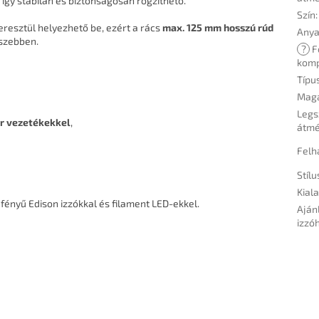
, így stabilan és biztonságosan rögzíthető.
Szín
:
eresztül helyezhető be, ezért a rács
max. 125 mm hosszú rúd
Any
gszebben.
?
F
komp
Típu
Mag
Legs
or vezetékekkel
,
átm
Felh
Stílu
Kiala
fényű Edison izzókkal és filament LED-ekkel.
Aján
izzó