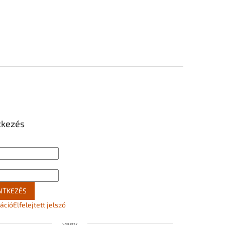
tkezés
NTKEZÉS
ráció
Elfelejtett jelszó
vagy