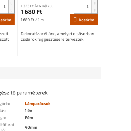
1 323 Ft ÁFA nélkül
1 680 Ft
Egységár:
osárba
1 680 Ft / 1 m
Kosárba
zeti
Dekoratív acéllánc, amelyet elsősorban
szolt
csillárok függesztésére terveztek.
gészítő paraméterek
gória
:
Lámparácsok
lás
:
1 év
aga
:
Fém
ítőfurat
40mm
érő
: