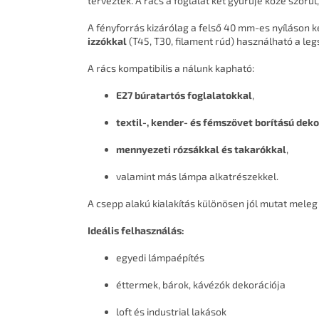
terveztek. A rács a foglalat két gyűrűje közé szorul
A fényforrás kizárólag a felső 40 mm-es nyíláson k
izzókkal
(T45, T30, filament rúd) használható a le
A rács kompatibilis a nálunk kapható:
E27 búratartós foglalatokkal
,
textil-, kender- és fémszövet borítású dek
mennyezeti rózsákkal és takarókkal
,
valamint más lámpa alkatrészekkel.
A csepp alakú kialakítás különösen jól mutat meleg 
Ideális felhasználás:
egyedi lámpaépítés
éttermek, bárok, kávézók dekorációja
loft és industrial lakások