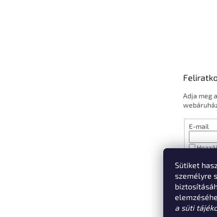
Feliratk
Adja meg a
webáruházu
E-mail
Hozzáj
e-mail c
Sütiket has
mail útjá
az
adatke
személyre s
a hozzáj
biztosításá
elemzéséhez
FELIR
a süti tájék