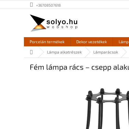
Ugrás
+36708507618
a
fő
tartalomhoz
Porcelán termékek
Dekor vezetékek
Lámpa
Kezdőlap
Lámpa alkatrészek
Lámparácsok
Fém lámpa rács – csepp alakú