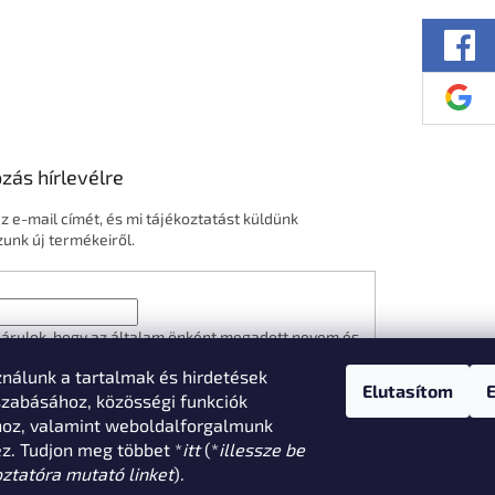
ozás hírlevélre
z e-mail címét, és mi tájékoztatást küldünk
nk új termékeiről.
árulok, hogy az általam önként megadott nevem és
ímem felhasználásával a(z)
*cég neve
részemre e-
ználunk a tartalmak és hirdetések
n hírleveleket, ajánlatokat küldjön. Kijelentem, hogy
Elutasítom
zelési tájékoztatót
elolvastam. Megértettem, hogy
zabásához, közösségi funkciók
árulásom bármikor visszavonhatom.
hoz, valamint weboldalforgalmunk
. Tudjon meg többet *
itt
(*
illessze be
ATKOZÁS
oztatóra mutató linket
).