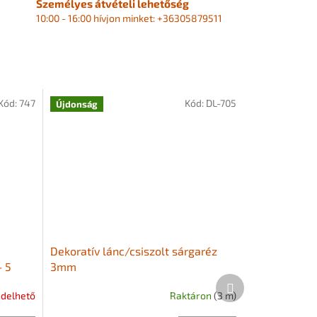
Személyes átvételi lehetőség
10:00 - 16:00 hívjon minket: +36305879511
Kód:
747
Kód:
DL-705
Újdonság
Dekoratív lánc/csiszolt sárgaréz
– 5
3mm
Következő
termék
delhető
Raktáron
(3 m)