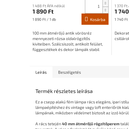
1 488 Ft ÁFA nélkül
1 370 Ft
1 890 Ft
1 740
Egységár:
Egységár
1 890 Ft / 1 db
Kosárba
1 740 Ft 
100 mm átmérőjű antik vörösréz
Dekorat
mennyezeti rózsa oldalrögzítős
csillár
kivitelben. Szálcsiszolt, antikolt felület,
függesztékek és dekor lámpák stabil
rögzítéséhez.
Leírás
Beszélgetés
Termék részletes leírása
Ez a csepp alakú fém lámpa rács elegáns, ipari stíl
lámpaépítéshez és vintage vagy loft enteriőrök kia
lámpának, miközben védelmet biztosít az izzó körül
A rács tetején
40 mm átmérőjű rögzítőperem
talál