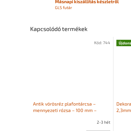
Másnapi kiszállítás készletről
GLS futár
Kapcsolódó termékek
Kód:
744
Újdon
Antik vörösréz plafontárcsa –
Dekorat
mennyezeti rózsa – 100 mm –
2,3mm
oldalrögzítős
2-3 hét