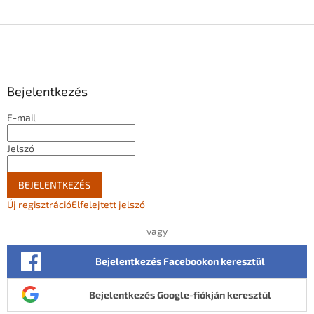
L
á
b
l
Bejelentkezés
é
c
E-mail
Jelszó
BEJELENTKEZÉS
Új regisztráció
Elfelejtett jelszó
vagy
Bejelentkezés Facebookon keresztül
Bejelentkezés Google-fiókján keresztül