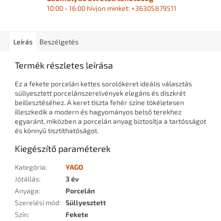
10:00 - 16:00 hívjon minket: +36305879511
Leírás
Beszélgetés
Termék részletes leírása
Ez a fekete porcelán kettes sorolókeret ideális választás
süllyesztett porcelánszerelvények elegáns és diszkrét
beillesztéséhez. A keret tiszta fehér színe tökéletesen
illeszkedik a modern és hagyományos belső terekhez
egyaránt, miközben a porcelán anyag biztosítja a tartósságot
és könnyű tisztíthatóságot.
Kiegészítő paraméterek
Kategória
:
YAGO
Jótállás
:
3 év
Anyaga
:
Porcelán
Szerelési mód
:
Süllyesztett
Szín
:
Fekete