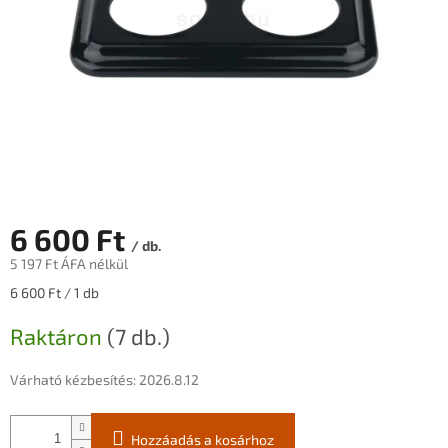
6 600 Ft
/ db.
5 197 Ft ÁFA nélkül
Egységár:
6 600 Ft / 1 db
Raktáron
(7 db.)
Várható kézbesítés:
2026.8.12
Hozzáadás a kosárhoz