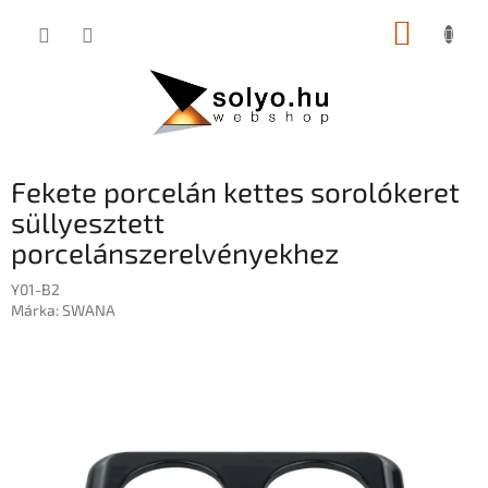
Ugrás
KOSÁR
a
fő
tartalomhoz
Fekete porcelán kettes sorolókeret
süllyesztett
porcelánszerelvényekhez
Y01-B2
Márka:
SWANA