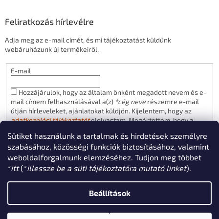
Feliratkozás hírlevélre
Adja meg az e-mail címét, és mi tájékoztatást küldünk
webáruházunk új termékeiről.
E-mail
Hozzájárulok, hogy az általam önként megadott nevem és e-
mail címem felhasználásával a(z)
*cég neve
részemre e-mail
útján hírleveleket, ajánlatokat küldjön. Kijelentem, hogy az
adatkezelési tájékoztatót
elolvastam. Megértettem, hogy a
hozzájárulásom bármikor visszavonhatom.
Sütiket használunk a tartalmak és hirdetések személyre
FELIRATKOZÁS
szabásához, közösségi funkciók biztosításához, valamint
weboldalforgalmunk elemzéséhez. Tudjon meg többet
*
itt
(*
illessze be a süti tájékoztatóra mutató linket
).
Shoptet készítette
Beállítások
Copyright 2026
solyo.hu webáruház
. Minden jog fenntartva.
Süti