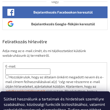
vagy
Bejelentkezés Facebookon keresztül
Bejelentkezés Google-fiókján keresztül
Feliratkozás hírlevélre
Adja meg az e-mail címét, és mi tájékoztatást küldünk
webáruházunk új termékeiről.
E-mail
Hozzájárulok, hogy az általam önként megadott nevem és e-
mail címem felhasználásával a(z)
*cég neve
részemre e-mail
útján hírleveleket, ajánlatokat küldjön. Kijelentem, hogy az
adatkezelési tájékoztatót
elolvastam. Megértettem, hogy a
hozzájárulásom bármikor visszavonhatom.
Sütiket használunk a tartalmak és hirdetések személyre
FELIRATKOZÁS
szabásához, közösségi funkciók biztosításához, valamint
weboldalforgalmunk elemzéséhez. Tudjon meg többet