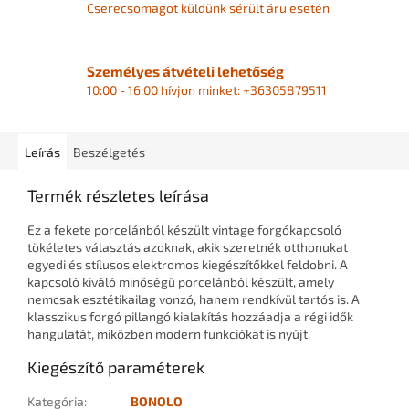
Cserecsomagot küldünk sérült áru esetén
Személyes átvételi lehetőség
10:00 - 16:00 hívjon minket: +36305879511
Leírás
Beszélgetés
Termék részletes leírása
Ez a fekete porcelánból készült vintage forgókapcsoló
tökéletes választás azoknak, akik szeretnék otthonukat
egyedi és stílusos elektromos kiegészítőkkel feldobni. A
kapcsoló kiváló minőségű porcelánból készült, amely
nemcsak esztétikailag vonzó, hanem rendkívül tartós is. A
klasszikus forgó pillangó kialakítás hozzáadja a régi idők
hangulatát, miközben modern funkciókat is nyújt.
Kiegészítő paraméterek
Kategória
:
BONOLO