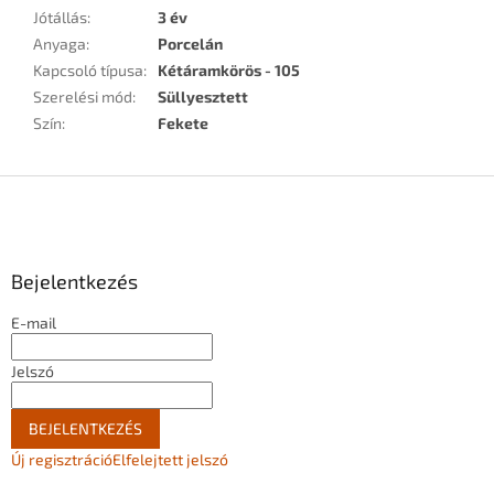
Jótállás
:
3 év
Anyaga
:
Porcelán
Kapcsoló típusa
:
Kétáramkörös - 105
Szerelési mód
:
Süllyesztett
Szín
:
Fekete
L
á
b
l
Bejelentkezés
é
c
E-mail
Jelszó
BEJELENTKEZÉS
Új regisztráció
Elfelejtett jelszó