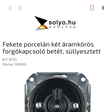
Ugrás
KOSÁR
a
fő
tartalomhoz
Fekete porcelán két áramkörös
forgókapcsoló betét, süllyesztett
B11-B105
Márka:
SWANA