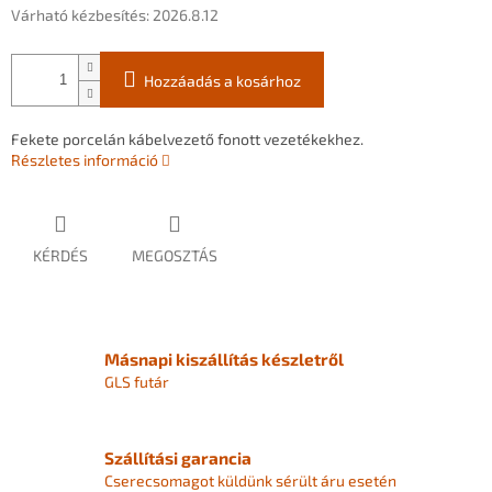
Várható kézbesítés:
2026.8.12
Hozzáadás a kosárhoz
Fekete porcelán kábelvezető fonott vezetékekhez.
Részletes információ
KÉRDÉS
MEGOSZTÁS
Másnapi kiszállítás készletről
GLS futár
Szállítási garancia
Cserecsomagot küldünk sérült áru esetén