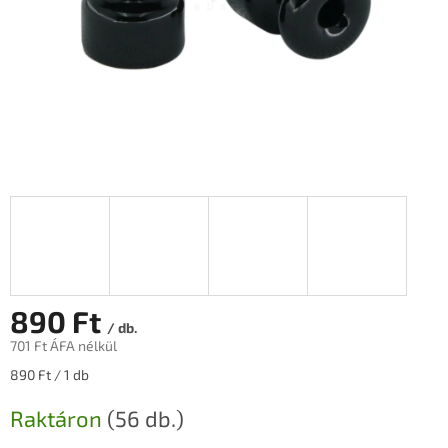
890 Ft
/ db.
701 Ft ÁFA nélkül
Egységár:
890 Ft / 1 db
Raktáron
(56 db.)