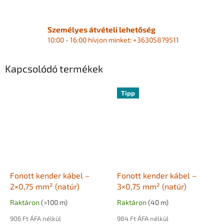
Személyes átvételi lehetőség
10:00 - 16:00 hívjon minket: +36305879511
Kapcsolódó termékek
Tipp
Fonott kender kábel –
Fonott kender kábel –
2×0,75 mm² (natúr)
3×0,75 mm² (natúr)
Raktáron
(>100 m)
Raktáron
(40 m)
906 Ft ÁFA nélkül
984 Ft ÁFA nélkül