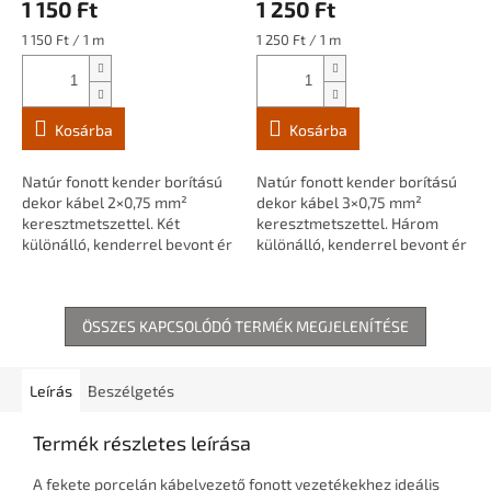
1 150 Ft
1 250 Ft
Egységár:
Egységár:
1 150 Ft / 1 m
1 250 Ft / 1 m
Kosárba
Kosárba
Natúr fonott kender borítású
Natúr fonott kender borítású
dekor kábel 2×0,75 mm²
dekor kábel 3×0,75 mm²
keresztmetszettel. Két
keresztmetszettel. Három
különálló, kenderrel bevont ér
különálló, kenderrel bevont ér
fonott szerkezetben, egyedi
fonott szerkezetben, egyedi
lámpaépítéshez, vintage és
lámpaépítéshez, vintage és
természetes...
természetes...
ÖSSZES KAPCSOLÓDÓ TERMÉK MEGJELENÍTÉSE
Leírás
Beszélgetés
Termék részletes leírása
A fekete porcelán kábelvezető fonott vezetékekhez ideális