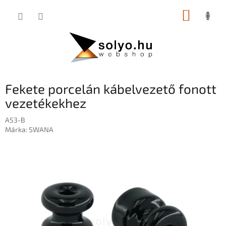
Ugrás
KOSÁR
a
fő
tartalomhoz
Fekete porcelán kábelvezető fonott
vezetékekhez
A53-B
Márka:
SWANA