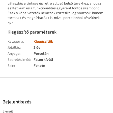
választás a vintage és retro stílusú belső terekhez, ahol az
esztétikum és a funkcionalitás egyaránt fontos szempont.
Ezek a kábelvezetők nemcsak esztétikailag vonzóak, hanem
tartósak és megbízhatóak is, mivel porcelánból készülnek.
/p>
Kiegészítő paraméterek
Kategória
:
Kiegészítők
Jótállás
:
3 év
Anyaga
:
Porcelán
Szerelési mód
:
Falon kívüli
Szín
:
Fekete
L
á
b
l
Bejelentkezés
é
c
E-mail