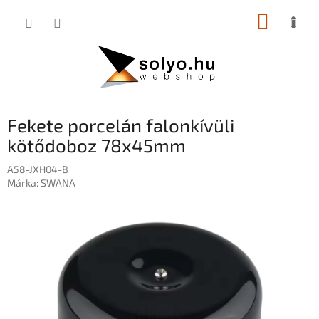
Ugrás
KOSÁR
a
fő
tartalomhoz
Fekete porcelán falonkívüli
kötődoboz 78x45mm
A58-JXH04-B
Márka:
SWANA