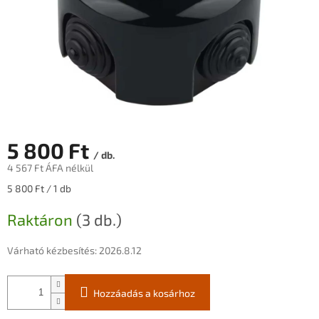
5 800 Ft
/ db.
4 567 Ft ÁFA nélkül
Egységár:
5 800 Ft / 1 db
Raktáron
(3 db.)
Várható kézbesítés:
2026.8.12
Hozzáadás a kosárhoz