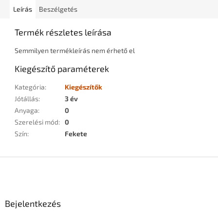
Leírás
Beszélgetés
Termék részletes leírása
Semmilyen termékleírás nem érhető el
Kiegészítő paraméterek
Kategória
:
Kiegészítők
Jótállás
:
3 év
Anyaga
:
0
Szerelési mód
:
0
Szín
:
Fekete
L
á
b
l
Bejelentkezés
é
c