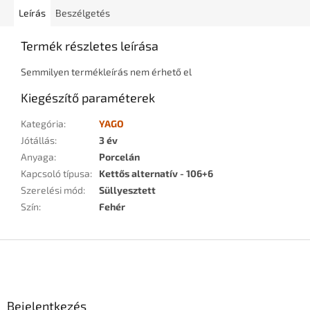
Leírás
Beszélgetés
Termék részletes leírása
Semmilyen termékleírás nem érhető el
Kiegészítő paraméterek
Kategória
:
YAGO
Jótállás
:
3 év
Anyaga
:
Porcelán
Kapcsoló típusa
:
Kettős alternatív - 106+6
Szerelési mód
:
Süllyesztett
Szín
:
Fehér
L
á
b
l
Bejelentkezés
é