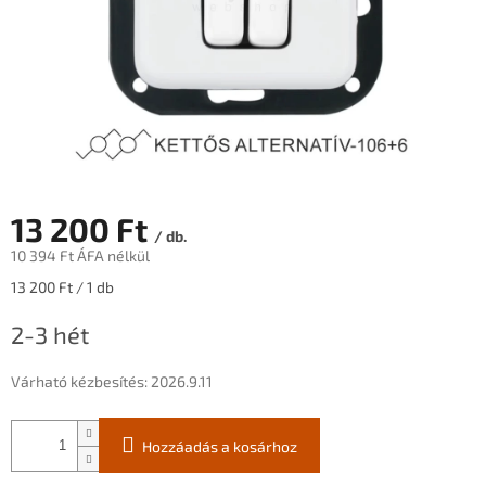
13 200 Ft
/ db.
10 394 Ft ÁFA nélkül
Egységár:
13 200 Ft / 1 db
2-3 hét
Várható kézbesítés:
2026.9.11
Hozzáadás a kosárhoz