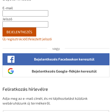
c
E-mail
Jelszó
BEJELENTKEZÉS
Új regisztráció
Elfelejtett jelszó
vagy
Bejelentkezés Facebookon keresztül
Bejelentkezés Google-fiókján keresztül
Feliratkozás hírlevélre
Adja meg az e-mail címét, és mi tájékoztatást küldünk
webáruházunk új termékeiről.