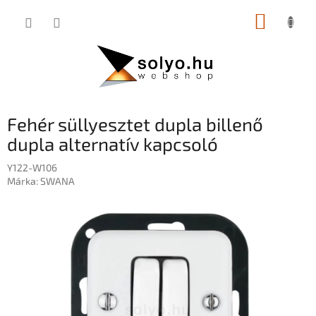
Ugrás
KOSÁR
a
fő
tartalomhoz
Fehér süllyesztet dupla billenő
dupla alternatív kapcsoló
Y122-W106
Márka:
SWANA