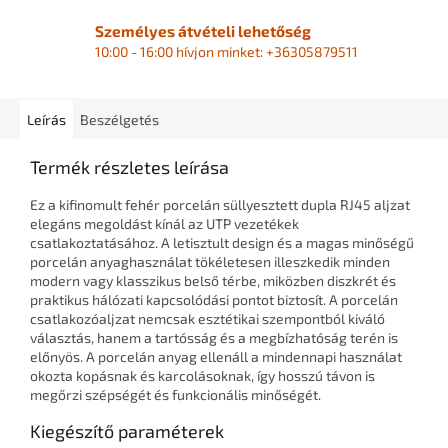
Személyes átvételi lehetőség
10:00 - 16:00 hívjon minket: +36305879511
Leírás
Beszélgetés
Termék részletes leírása
Ez a kifinomult fehér porcelán süllyesztett dupla RJ45 aljzat
elegáns megoldást kínál az UTP vezetékek
csatlakoztatásához. A letisztult design és a magas minőségű
porcelán anyaghasználat tökéletesen illeszkedik minden
modern vagy klasszikus belső térbe, miközben diszkrét és
praktikus hálózati kapcsolódási pontot biztosít. A porcelán
csatlakozóaljzat nemcsak esztétikai szempontból kiváló
választás, hanem a tartósság és a megbízhatóság terén is
előnyös. A porcelán anyag ellenáll a mindennapi használat
okozta kopásnak és karcolásoknak, így hosszú távon is
megőrzi szépségét és funkcionális minőségét.
Kiegészítő paraméterek