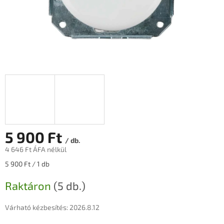
5 900 Ft
/ db.
4 646 Ft ÁFA nélkül
Egységár:
5 900 Ft / 1 db
Raktáron
(5 db.)
Várható kézbesítés:
2026.8.12