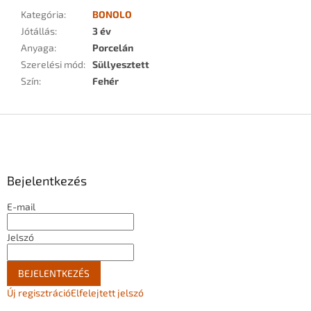
Kategória
:
BONOLO
Jótállás
:
3 év
Anyaga
:
Porcelán
Szerelési mód
:
Süllyesztett
Szín
:
Fehér
L
á
b
l
Bejelentkezés
é
c
E-mail
Jelszó
BEJELENTKEZÉS
Új regisztráció
Elfelejtett jelszó