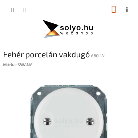
Ugrás
KOSÁR
a
fő
tartalomhoz
Fehér porcelán vakdugó
A60-W
Márka:
SWANA