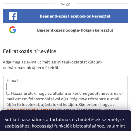
vagy
Bejelentkezés Facebookon keresztül
Bejelentkezés Google-fiókján keresztül
Feliratkozás hírlevélre
Adja meg az e-mail címét, és mi tájékoztatást küldünk
webáruházunk új termékeiről.
E-mail
Hozzájárulok, hogy az általam önként megadott nevem és e-
mail címem felhasználásával a(z)
*cég neve
részemre e-mail
útján hírleveleket, ajánlatokat küldjön. Kijelentem, hogy az
adatkezelési tájékoztatót
elolvastam. Megértettem, hogy a
hozzájárulásom bármikor visszavonhatom.
Sütiket használunk a tartalmak és hirdetések személyre
FELIRATKOZÁS
szabásához, közösségi funkciók biztosításához, valamint