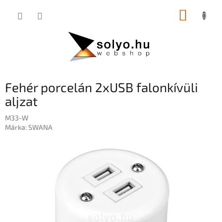
Ugrás
KOSÁR
a
fő
tartalomhoz
Fehér porcelán 2xUSB falonkívüli
aljzat
M33-W
Márka:
SWANA