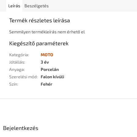
Leírás
Beszélgetés
Termék részletes leírása
Semmilyen termékleírás nem érhető el
Kiegészítő paraméterek
Kategória
:
MOTO
Jótállás
:
3 év
Anyaga
:
Porcelán
Szerelési mód
:
Falon kívüli
Szín
:
Fehér
L
á
b
l
Bejelentkezés
é
c