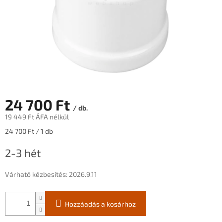
24 700 Ft
/ db.
19 449 Ft ÁFA nélkül
Egységár:
24 700 Ft / 1 db
2-3 hét
Várható kézbesítés:
2026.9.11
Hozzáadás a kosárhoz